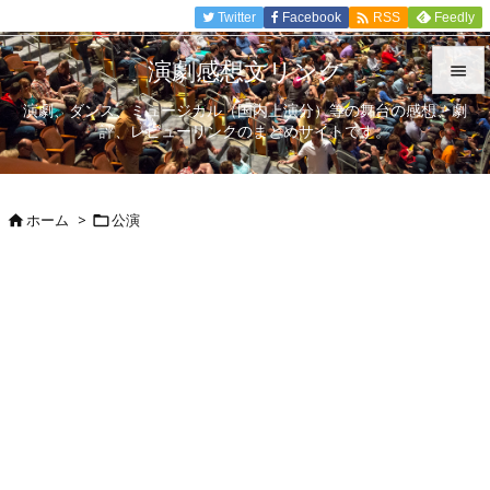

Twitter
Facebook
Feedly
RSS
演劇感想文リンク

演劇、ダンス、ミュージカル（国内上演分）等の舞台の感想、劇

評、レビューリンクのまとめサイトです。
メニュ

サイド
ホーム
>
公演



前へ

次へ

検索