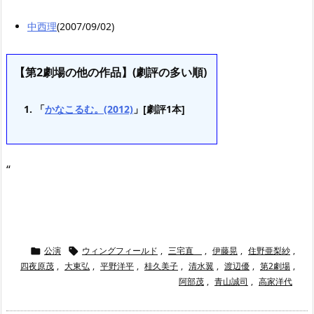
中西理
(2007/09/02)
【第2劇場の他の作品】(劇評の多い順)
「
かなこるむ。(2012)
」[劇評1本]
“
公演
ウィングフィールド
,
三宅直
,
伊藤晃
,
住野亜梨紗
,


四夜原茂
,
大東弘
,
平野洋平
,
桂久美子
,
清水翼
,
渡辺優
,
第2劇場
,
阿部茂
,
青山誠司
,
高家洋代