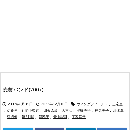
麦藁バンド(2007)
2007年8月31日
2023年12月10日
ウィングフィールド
,
三宅直



,
伊藤晃
,
住野亜梨紗
,
四夜原茂
,
大東弘
,
平野洋平
,
桂久美子
,
清水翼
,
渡辺優
,
第2劇場
,
阿部茂
,
青山誠司
,
高家洋代