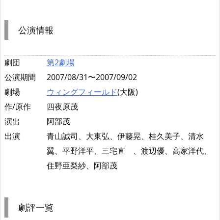
公演情報
劇団
第2劇場
公演期間
2007/08/31〜2007/09/02
劇場
ウィングフィールド
(大阪)
作/原作
四夜原茂
演出
阿部茂
出演
青山誠司、大東弘、伊藤晃、桂久美子、清水
翼、平野洋平、三宅直 、渡辺優、高家洋代、
住野亜梨紗、阿部茂
劇評一覧