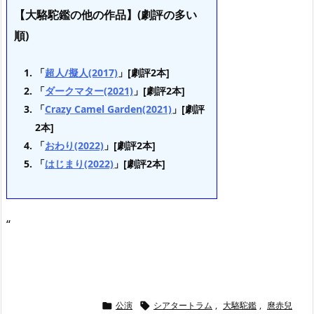
【大駱駝鑑の他の作品】(劇評の多い
順)
「
超人/擬人(2017)
」[劇評2本]
「
ダークマター(2021)
」[劇評2本]
「
Crazy Camel Garden(2021)
」[劇評
2本]
「
おわり(2022)
」[劇評2本]
「
はじまり(2022)
」[劇評2本]
“
公演
シアタートラム
,
大駱駝鑑
,
麿赤兒

