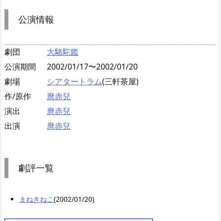
公演情報
劇団
大駱駝鑑
公演期間
2002/01/17〜2002/01/20
劇場
シアタートラム
(三軒茶屋)
作/原作
麿赤兒
演出
麿赤兒
出演
麿赤兒
劇評一覧
まねきねこ
(2002/01/20)