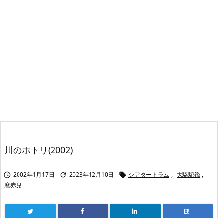
川のホトリ(2002)
2002年1月17日
2023年12月10日
シアタートラム
,
大駱駝鑑
,



麿赤兒
B!