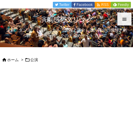

Twitter
Facebook
Feedly
RSS
演劇感想文リンク

演劇、ダンス、ミュージカル（国内上演分）等の舞台の感想、劇

評、レビューリンクのまとめサイトです。
メニュ

サイド
ホーム
>
公演



前へ

次へ

検索