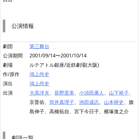
公演情報
劇団
第三舞台
公演期間
2001/09/14〜2001/10/14
劇場
ルテアトル銀座/近鉄劇場(大阪)
作/原作
鴻上尚史
演出
鴻上尚史
出演
大高洋夫
、
長野里美
、
小須田康人
、
山下裕子
、
京晋佑、
筒井真理子
、
池田成志
、
山本耕史
、旗
島伸子、高橋拓自、宮下今日子、横塚進之介
劇評一覧