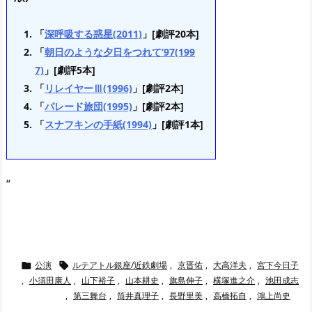
「
深呼吸する惑星(2011)
」[劇評20本]
「
朝日のような夕日をつれて’97(199
7)
」[劇評5本]
「
リレイヤーⅢ(1996)
」[劇評2本]
「
パレード旅団(1995)
」[劇評2本]
「
スナフキンの手紙(1994)
」[劇評1本]
“
公演
ルテアトル銀座/近鉄劇場
,
京晋佑
,
大高洋夫
,
宮下今日子


,
小須田康人
,
山下裕子
,
山本耕史
,
旗島伸子
,
横塚進之介
,
池田成志
,
第三舞台
,
筒井真理子
,
長野里美
,
高橋拓自
,
鴻上尚史