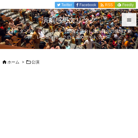

Twitter
Facebook
Feedly
RSS
演劇感想文リンク

演劇、ダンス、ミュージカル（国内上演分）等の舞台の感想、劇

評、レビューリンクのまとめサイトです。
メニュ

サイド
ホーム
>
公演



前へ

次へ

検索