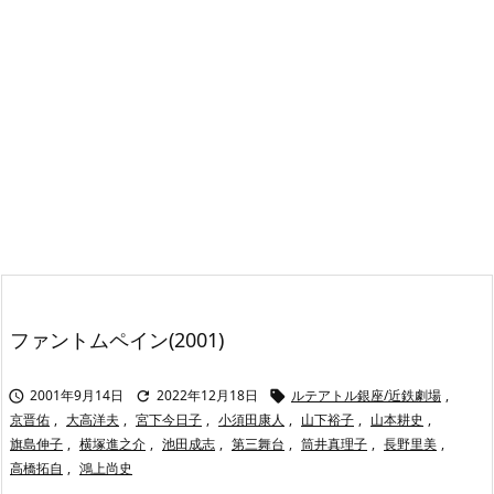
ファントムペイン(2001)
2001年9月14日
2022年12月18日
ルテアトル銀座/近鉄劇場
,



京晋佑
,
大高洋夫
,
宮下今日子
,
小須田康人
,
山下裕子
,
山本耕史
,
旗島伸子
,
横塚進之介
,
池田成志
,
第三舞台
,
筒井真理子
,
長野里美
,
高橋拓自
,
鴻上尚史