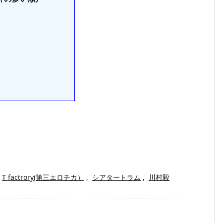
T factrory(第三エロチカ）
,
シアタートラム
,
川村毅
