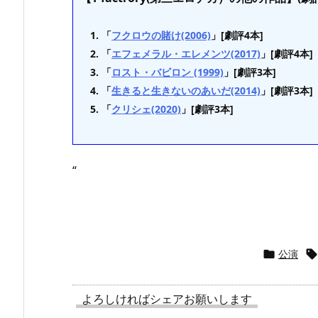
「
フクロウの賭け(2006)
」[劇評4本]
「
エフェメラル・エレメンツ(2017)
」[劇評4本]
「
ロスト・バビロン (1999)
」[劇評3本]
「
生きると生きないのあいだ(2014)
」[劇評3本]
「
クリシェ(2020)
」[劇評3本]
“
公演

よろしければシェアお願いします