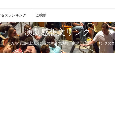
クセスランキング
ご挨拶
演劇感想文リンク
ュージカル（国内上演分）等の舞台の感想、劇評、レビューリンクのま