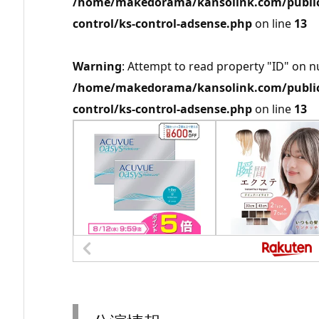
/home/makedorama/kansolink.com/public_
control/ks-control-adsense.php
on line
13
Warning
: Attempt to read property "ID" on nu
/home/makedorama/kansolink.com/public_
control/ks-control-adsense.php
on line
13