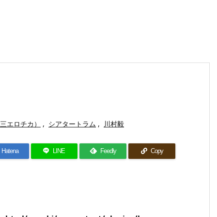
ry(第三エロチカ）
,
シアタートラム
,
川村毅
Hatena
LINE
Feedly
Copy