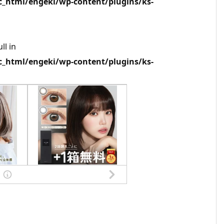
html/engeki/wp-content/plugins/ks-
ll in
html/engeki/wp-content/plugins/ks-