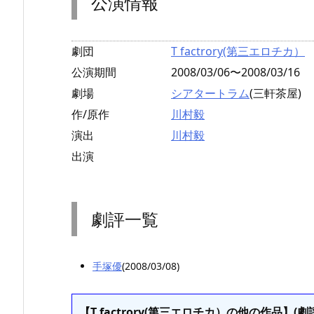
公演情報
劇団
T factrory(第三エロチカ）
公演期間
2008/03/06〜2008/03/16
劇場
シアタートラム
(三軒茶屋)
作/原作
川村毅
演出
川村毅
出演
劇評一覧
手塚優
(2008/03/08)
【T factrory(第三エロチカ）の他の作品】(