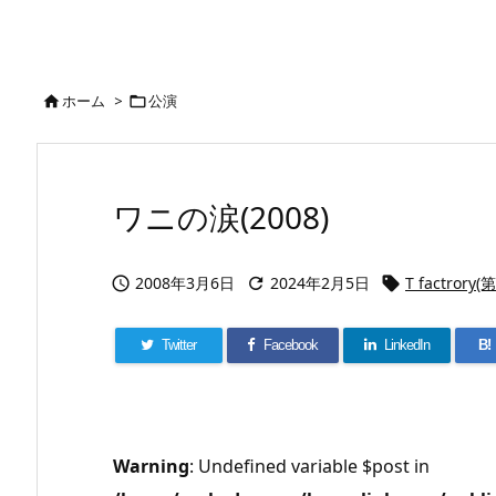
ホーム
>
公演


ワニの涙(2008)
2008年3月6日
2024年2月5日
T factro



Twitter
Facebook
LinkedIn
B!
Warning
: Undefined variable $post in