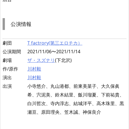
公演情報
劇団
T factrory(第三エロチカ）
公演期間
2021/11/06〜2021/11/14
劇場
ザ・スズナリ
(下北沢)
作/原作
川村毅
演出
川村毅
出演
小寺悠介、丸山港都、前東美菜子、大久保眞
希、宍泥美、鈴木結里、飯川瑠夏、下前祐貴、
白川哲次、寺内淳志、結城洋平、高木珠里、黒
瀬亘、原田理央、笠木誠、神保良介