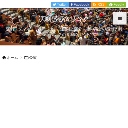

Twitter
Facebook
Feedly
RSS
演劇感想文リンク

演劇、ダンス、ミュージカル（国内上演分）等の舞台の感想、劇

評、レビューリンクのまとめサイトです。
メニュ

サイド
ホーム
>
公演



前へ

次へ

検索