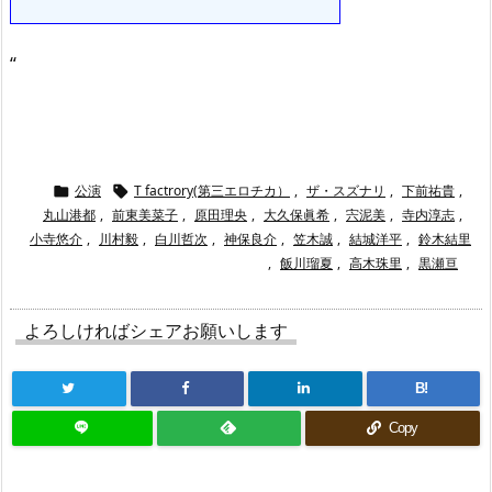
“
公演
T factrory(第三エロチカ）
,
ザ・スズナリ
,
下前祐貴
,


丸山港都
,
前東美菜子
,
原田理央
,
大久保眞希
,
宍泥美
,
寺内淳志
,
小寺悠介
,
川村毅
,
白川哲次
,
神保良介
,
笠木誠
,
結城洋平
,
鈴木結里
,
飯川瑠夏
,
高木珠里
,
黒瀬亘
よろしければシェアお願いします
B!
Copy