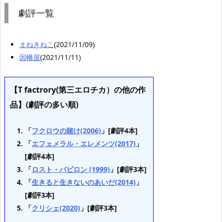
劇評一覧
まねきねこ
(2021/11/09)
因幡屋
(2021/11/11)
【T factrory(第三エロチカ）の他の作
品】(劇評の多い順)
「
フクロウの賭け(2006)
」[劇評4本]
「
エフェメラル・エレメンツ(2017)
」
[劇評4本]
「
ロスト・バビロン (1999)
」[劇評3本]
「
生きると生きないのあいだ(2014)
」
[劇評3本]
「
クリシェ(2020)
」[劇評3本]