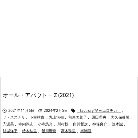
オール・アバウト・Ｚ(2021)
2021年11月6日
2024年2月5日
T factrory(第三エロチカ）
,



ザ・スズナリ
,
下前祐貴
,
丸山港都
,
前東美菜子
,
原田理央
,
大久保眞希
,
宍泥美
,
寺内淳志
,
小寺悠介
,
川村毅
,
白川哲次
,
神保良介
,
笠木誠
,
結城洋平
,
鈴木結里
,
飯川瑠夏
,
高木珠里
,
黒瀬亘