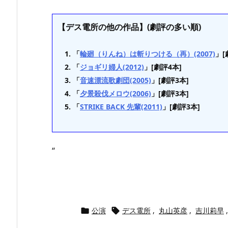
【デス電所の他の作品】(劇評の多い順)
「
輪廻（りんね）は斬りつける（再）(2007)
」[
「
ジョギリ婦人(2012)
」[劇評4本]
「
音速漂流歌劇団(2005)
」[劇評3本]
「
夕景殺伐メロウ(2006)
」[劇評3本]
「
STRIKE BACK 先輩(2011)
」[劇評3本]
“
公演
デス電所
,
丸山英彦
,
吉川莉早
,

