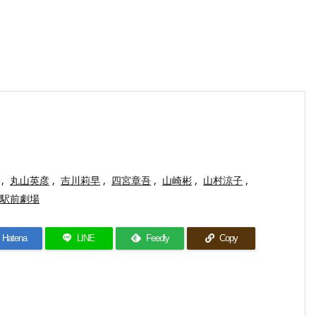
,
丸山英彦
,
吉川莉早
,
四宮章吾
,
山崎彬
,
山村涼子
,
駅前劇場
Hatena
LINE
Feedly
Copy