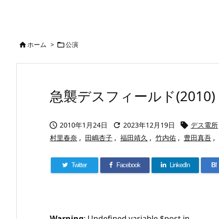
ホーム
>
公演


急襲デスフィールド(2010)
2010年1月24日
2023年12月19日
デス電所



村里春奈
,
田嶋杏子
,
福田靖久
,
竹内佑
,
豊田真吾
,
Twitter
Facebook
LinkedIn
B!
Warning
: Undefined variable $post in