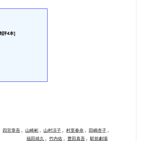
劇評4本]
四宮章吾
,
山崎彬
,
山村涼子
,
村里春奈
,
田嶋杏子
,
福田靖久
,
竹内佑
,
豊田真吾
,
駅前劇場