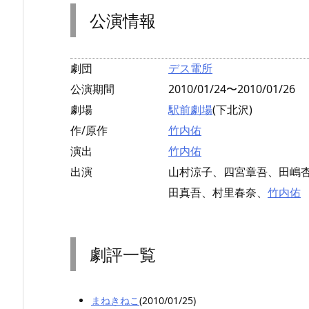
公演情報
劇団
デス電所
公演期間
2010/01/24〜2010/01/26
劇場
駅前劇場
(下北沢)
作/原作
竹内佑
演出
竹内佑
出演
山村涼子、四宮章吾、田嶋
田真吾、村里春奈、
竹内佑
劇評一覧
まねきねこ
(2010/01/25)