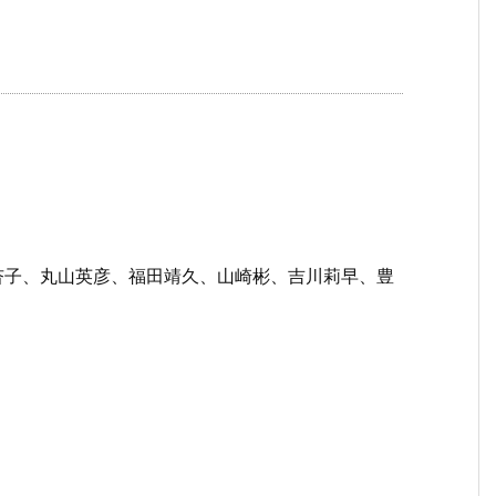
杏子、丸山英彦、福田靖久、山崎彬、吉川莉早、豊