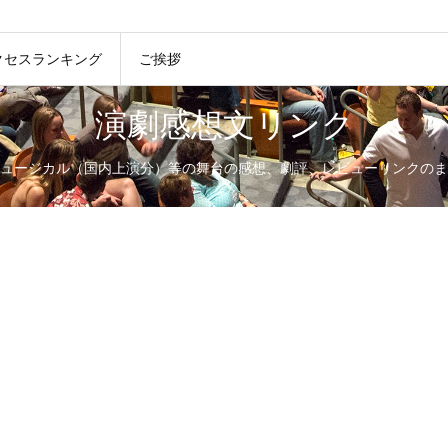
クセスランキング
ご挨拶
演劇感想文リンク
ュージカル（国内上演分）等の舞台の感想、劇評、レビューリンクのま