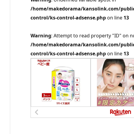
/home/makedorama/kansolink.com/public_
control/ks-control-adsense.php
on line
13
Warning
: Attempt to read property "ID" on nu
/home/makedorama/kansolink.com/public_
control/ks-control-adsense.php
on line
13