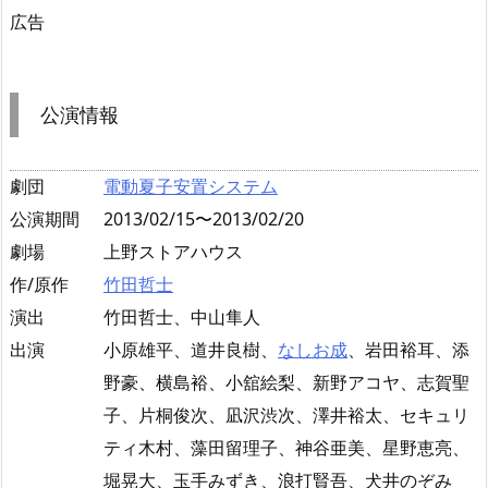
広告
公演情報
劇団
電動夏子安置システム
公演期間
2013/02/15〜2013/02/20
劇場
上野ストアハウス
作/原作
竹田哲士
演出
竹田哲士、中山隼人
出演
小原雄平、道井良樹、
なしお成
、岩田裕耳、添
野豪、横島裕、小舘絵梨、新野アコヤ、志賀聖
子、片桐俊次、凪沢渋次、澤井裕太、セキュリ
ティ木村、藻田留理子、神谷亜美、星野恵亮、
堀晃大、玉手みずき、浪打賢吾、犬井のぞみ