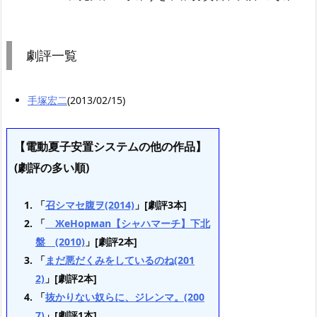
劇評一覧
手塚宏二
(2013/02/15)
【電動夏子安置システムの他の作品】
(劇評の多い順)
「
召シマセ腹ヲ(2014)
」[劇評3本]
「
ЖeHopмan【シャハマーチ】下北
盤 (2010)
」[劇評2本]
「
まだ悪だくみをしているのね(201
2)
」[劇評2本]
「
抜かりない奴らに、ジレンマ。(200
7)
」[劇評1本]