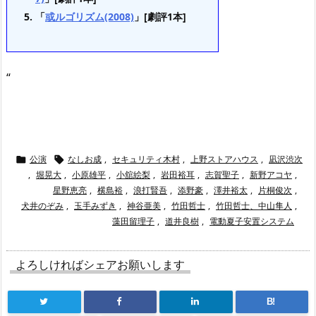
「
或ルゴリズム(2008)
」[劇評1本]
“
公演
なしお成
,
セキュリティ木村
,
上野ストアハウス
,
凪沢渋次


,
堀晃大
,
小原雄平
,
小舘絵梨
,
岩田裕耳
,
志賀聖子
,
新野アコヤ
,
星野恵亮
,
横島裕
,
浪打賢吾
,
添野豪
,
澤井裕太
,
片桐俊次
,
犬井のぞみ
,
玉手みずき
,
神谷亜美
,
竹田哲士
,
竹田哲士、中山隼人
,
藻田留理子
,
道井良樹
,
電動夏子安置システム
よろしければシェアお願いします
B!