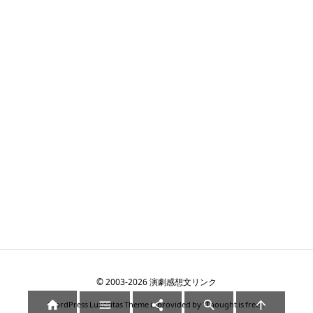
©
2003
-2026
演劇感想文リンク





WordPress Luxeritas Theme is provided by "
Thought is free
".