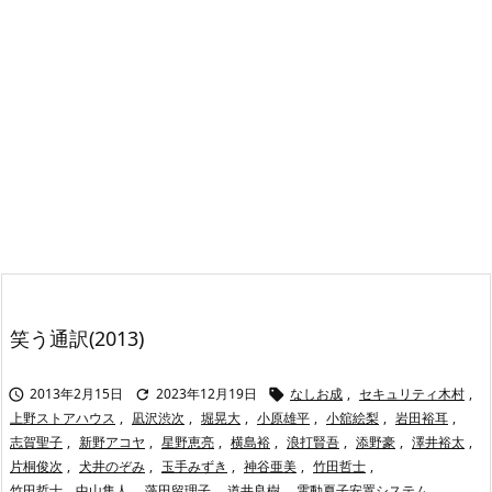
笑う通訳(2013)
2013年2月15日
2023年12月19日
なしお成
,
セキュリティ木村
,



上野ストアハウス
,
凪沢渋次
,
堀晃大
,
小原雄平
,
小舘絵梨
,
岩田裕耳
,
志賀聖子
,
新野アコヤ
,
星野恵亮
,
横島裕
,
浪打賢吾
,
添野豪
,
澤井裕太
,
片桐俊次
,
犬井のぞみ
,
玉手みずき
,
神谷亜美
,
竹田哲士
,
竹田哲士、中山隼人
,
藻田留理子
,
道井良樹
,
電動夏子安置システム