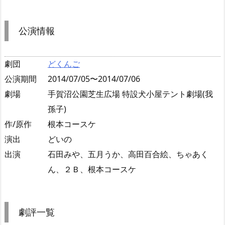
公演情報
劇団
どくんご
公演期間
2014/07/05〜2014/07/06
劇場
手賀沼公園芝生広場 特設犬小屋テント劇場(我
孫子)
作/原作
根本コースケ
演出
どいの
出演
石田みや、五月うか、高田百合絵、ちゃあく
ん、２Ｂ、根本コースケ
劇評一覧