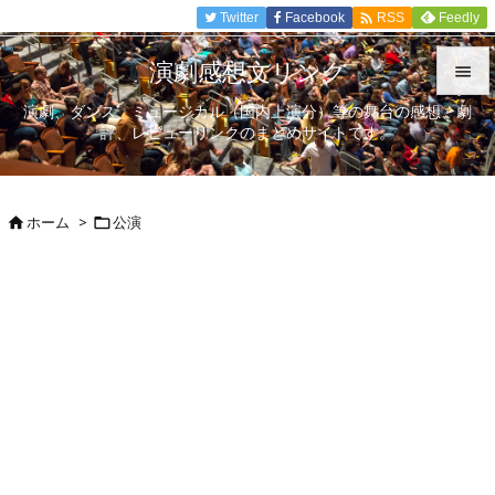

Twitter
Facebook
Feedly
RSS
演劇感想文リンク

演劇、ダンス、ミュージカル（国内上演分）等の舞台の感想、劇

評、レビューリンクのまとめサイトです。
メニュ

サイド
ホーム
>
公演



前へ

次へ

検索