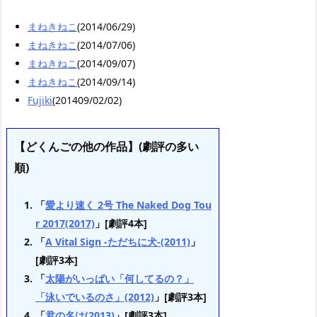
まねきねこ
(2014/06/29)
まねきねこ
(2014/07/06)
まねきねこ
(2014/09/07)
まねきねこ
(2014/09/14)
Fujiki
(201409/02/02)
【どくんごの他の作品】(劇評の多い
順)
「
愛より速く 2号 The Naked Dog Tou
r 2017(2017)
」[劇評4本]
「
A Vital Sign -ただちに犬-(2011)
」
[劇評3本]
「
太陽がいっぱい「何してるの？」
「泳いでいるのさ」(2012)
」[劇評3本]
「
君の名は(2013)
」[劇評3本]