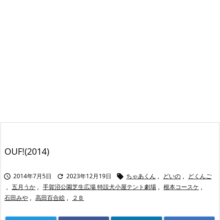
OUF!(2014)
2014年7月5日
2023年12月19日
ちゃあくん
,
どいの
,
どくんご



,
五月うか
,
手賀沼公園芝生広場 特設犬小屋テント劇場
,
根本コースケ
,
石田みや
,
高田百合絵
,
２Ｂ