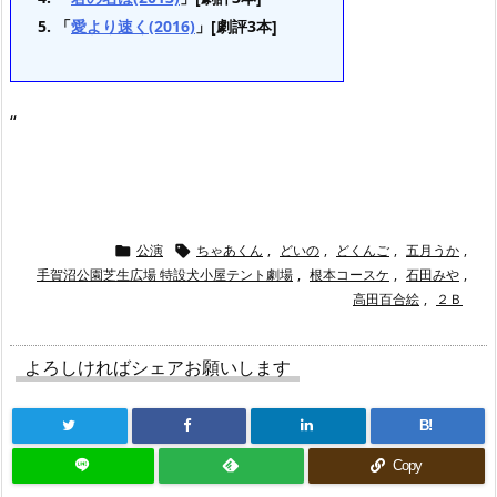
「
愛より速く(2016)
」[劇評3本]
“
公演
ちゃあくん
,
どいの
,
どくんご
,
五月うか
,


手賀沼公園芝生広場 特設犬小屋テント劇場
,
根本コースケ
,
石田みや
,
高田百合絵
,
２Ｂ
よろしければシェアお願いします
B!
Copy