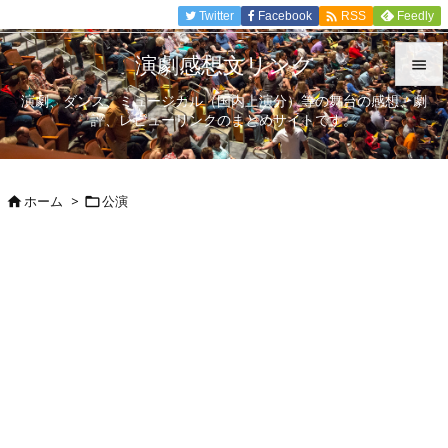

Twitter
Facebook
Feedly
RSS
演劇感想文リンク

演劇、ダンス、ミュージカル（国内上演分）等の舞台の感想、劇

評、レビューリンクのまとめサイトです。
メニュ

サイド
ホーム
>
公演



前へ

次へ

検索