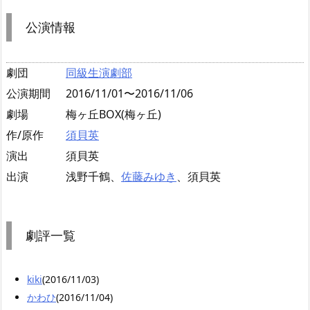
公演情報
劇団
同級生演劇部
公演期間
2016/11/01〜2016/11/06
劇場
梅ヶ丘BOX(梅ヶ丘)
作/原作
須貝英
演出
須貝英
出演
浅野千鶴、
佐藤みゆき
、須貝英
劇評一覧
kiki
(2016/11/03)
かわひ
(2016/11/04)