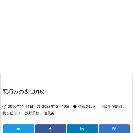
悪巧みの夜(2016)
2016年11月1日
2023年12月19日
佐藤みゆき
,
同級生演劇部
,



梅ヶ丘BOX
,
浅野千鶴
,
須貝英
B!