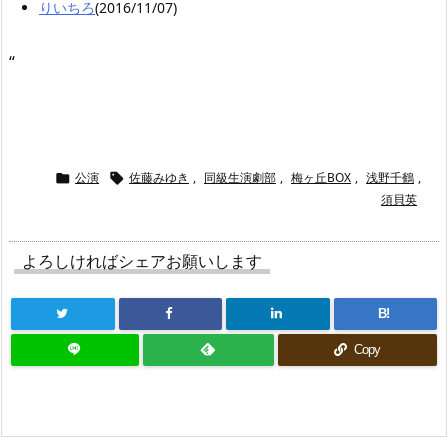
りいちろ
(2016/11/07)
“
公演
佐藤みゆき
,
同級生演劇部
,
梅ヶ丘BOX
,
浅野千鶴
,


須貝英
よろしければシェアお願いします
B!
Copy