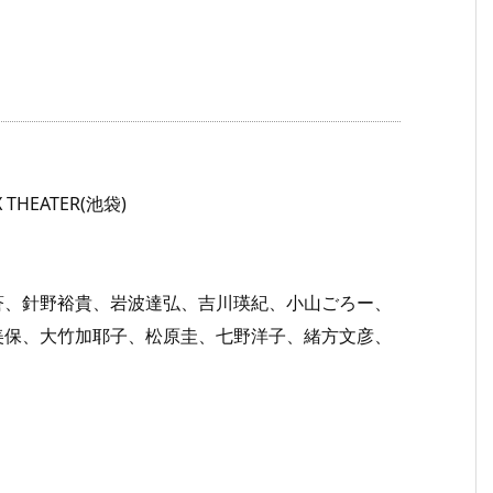
THEATER(池袋)
蒼、針野裕貴、岩波達弘、吉川瑛紀、小山ごろー、
美保、大竹加耶子、松原圭、七野洋子、緒方文彦、