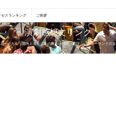
クセスランキング
ご挨拶
演劇感想文リンク
ュージカル（国内上演分）等の舞台の感想、劇評、レビューリンクのま