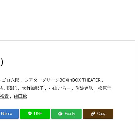
)
ゴロ六郎
,
シアターグリーンBOXinBOX THEATER
,
吉川瑛紀
,
大竹加耶子
,
小山ごろー
,
岩波達弘
,
松原圭
裕貴
,
鶴田聡
Hatena
LINE
Feedly
Copy