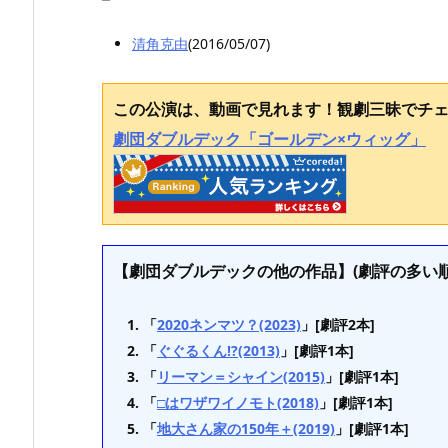
清角克由
(2016/05/07)
この公演は、動画で見れます！観劇三昧でチ
劇団ダブルデック「ゴールデン×ウィッグ」
【劇団ダブルデックの他の作品】(劇評の多い順
「
2020ネンマツ？(2023)
」[劇評2本]
「
ぐぐるくん!?(2013)
」[劇評1本]
「
リーマン＝シャイン(2015)
」[劇評1本]
「
□はワザワイノモト(2018)
」[劇評1本]
「
地大さん家の150年＋(2019)
」[劇評1本]