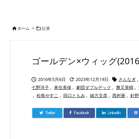
ホーム
>
公演


ゴールデン×ウィッグ(2016
2016年5月6日
2023年12月19日
さんなぎ
,



七野洋子
,
來住美保
,
劇団ダブルデック
,
勝又美晴
,
,
松島やすこ
,
田口ともみ
,
緒方文彦
,
西村蒼
,
針野
Twitter
Facebook
LinkedIn
B!