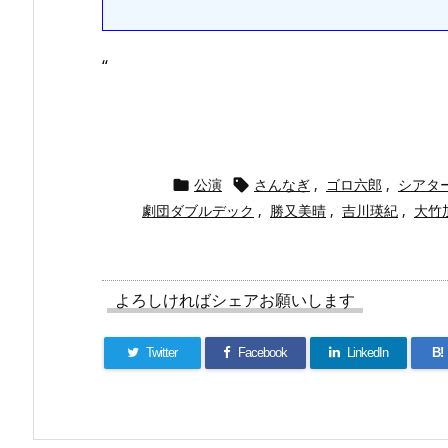
“
公演
さんなぎ
,
ゴロ六郎
,
シアター


劇団ダブルデック
,
勝又美晴
,
吉川瑛紀
,
大竹
よろしければシェアお願いします
Twitter
Facebook
LinkedIn
B!