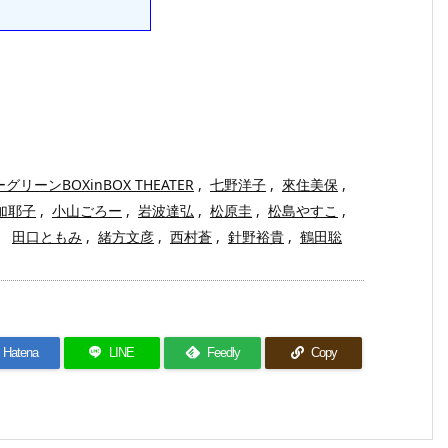
グリーンBOXinBOX THEATER
,
七野洋子
,
來住美保
,
加耶子
,
小山ごろー
,
岩波達弘
,
松原圭
,
松島やすこ
,
田口ともみ
,
緒方文彦
,
西村蒼
,
針野裕貴
,
鶴田聡
Hatena
LINE
Feedly
Copy