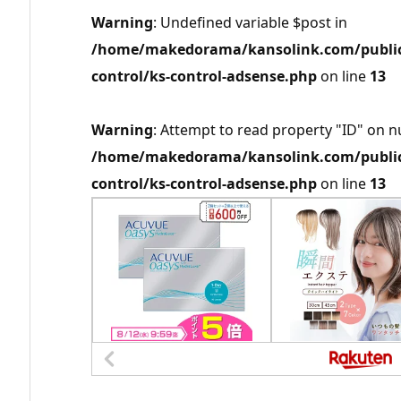
Warning
: Undefined variable $post in
/home/makedorama/kansolink.com/public_
control/ks-control-adsense.php
on line
13
Warning
: Attempt to read property "ID" on nu
/home/makedorama/kansolink.com/public_
control/ks-control-adsense.php
on line
13