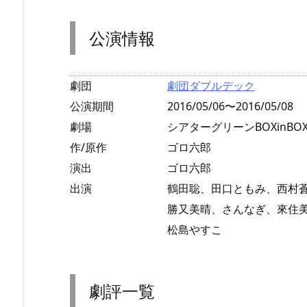
公演情報
劇団
劇団ダブルデック
公演期間
2016/05/06〜2016/05/08
劇場
シアターグリーンBOXinBOX 
作/原作
ゴロ六郎
演出
ゴロ六郎
出演
鶴田聡、田口ともみ、西村
勝又美晴、さんなぎ、來住
松島やすこ
劇評一覧