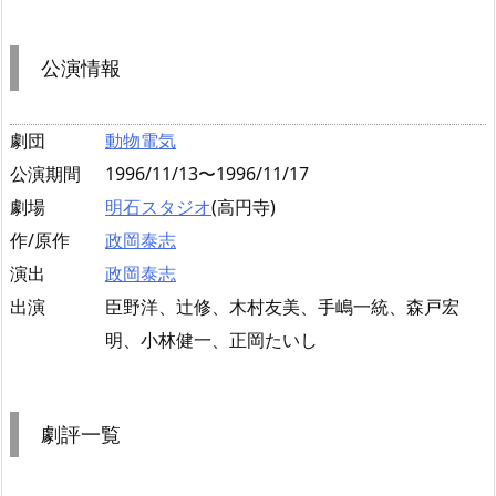
公演情報
劇団
動物電気
公演期間
1996/11/13〜1996/11/17
劇場
明石スタジオ
(高円寺)
作/原作
政岡泰志
演出
政岡泰志
出演
臣野洋、辻修、木村友美、手嶋一統、森戸宏
明、小林健一、正岡たいし
劇評一覧