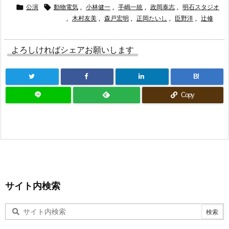
公演
動物電気
,
小林健一
,
手嶋一統
,
政岡泰志
,
明石スタジオ


,
木村友美
,
森戸宏明
,
正岡たいし
,
臣野洋
,
辻修
よろしければシェアお願いします
B!
Copy
サイト内検索