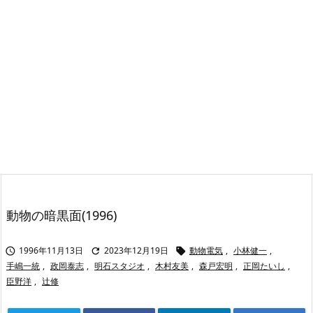
動物の暗黒面(1996)
1996年11月13日
2023年12月19日
動物電気
,
小林健一
,



手嶋一統
,
政岡泰志
,
明石スタジオ
,
木村友美
,
森戸宏明
,
正岡たいし
,
臣野洋
,
辻修