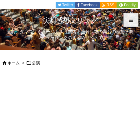

Twitter
Facebook
Feedly
RSS
演劇感想文リンク

演劇、ダンス、ミュージカル（国内上演分）等の舞台の感想、劇

評、レビューリンクのまとめサイトです。
メニュ

サイド
ホーム
>
公演



前へ

次へ

検索