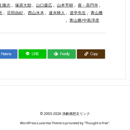
上隆志
,
塚原大助
,
山口森広
,
山本芳樹
,
座・高円寺
,
光
,
荘田由紀
,
西山水木
,
速水映人
,
道学先生
,
青山勝
,
青山勝/中島淳彦
Hatena
LINE
Feedly
Copy
©
2003
-2026
演劇感想文リンク
WordPress Luxeritas Theme is provided by "
Thought is free
".