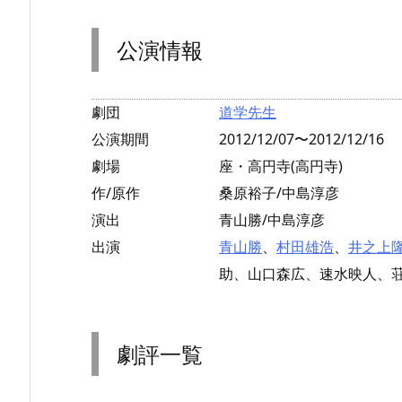
公演情報
劇団
道学先生
公演期間
2012/12/07〜2012/12/16
劇場
座・高円寺(高円寺)
作/原作
桑原裕子/中島淳彦
演出
青山勝/中島淳彦
出演
青山勝
、
村田雄浩
、
井之上
助、山口森広、速水映人、
劇評一覧