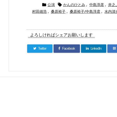
公演
かんのひとみ
,
中島淳彦
,
井之


村田雄浩
,
桑原裕子
,
桑原裕子/中島淳彦
,
水内清
よろしければシェアお願いします
Twitter
Facebook
LinkedIn
B!