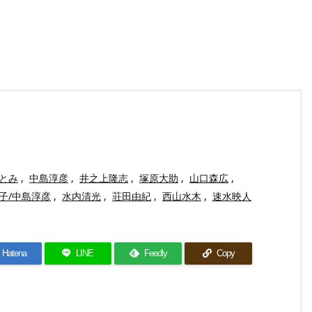
とみ
,
中島淳彦
,
井之上隆志
,
塚原大助
,
山口森広
,
子/中島淳彦
,
水内清光
,
荘田由紀
,
西山水木
,
速水映人
Hatena
LINE
Feedly
Copy