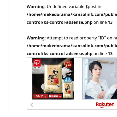
Warning
: Undefined variable $post in
/home/makedorama/kansolink.com/public_
control/ks-control-adsense.php
on line
13
Warning
: Attempt to read property "ID" on nu
/home/makedorama/kansolink.com/public_
control/ks-control-adsense.php
on line
13