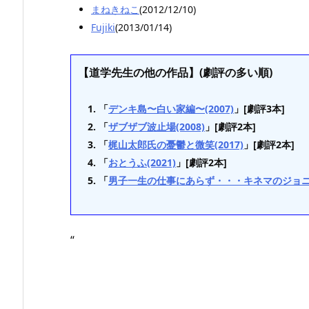
まねきねこ
(2012/12/10)
Fujiki
(2013/01/14)
【道学先生の他の作品】(劇評の多い順)
「
デンキ島〜白い家編〜(2007)
」[劇評3本]
「
ザブザブ波止場(2008)
」[劇評2本]
「
梶山太郎氏の憂鬱と微笑(2017)
」[劇評2本]
「
おとうふ(2021)
」[劇評2本]
「
男子一生の仕事にあらず・・・キネマのジョニー(
“