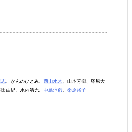
隆志
、かんのひとみ、
西山水木
、山本芳樹、塚原大
荘田由紀、水内清光、
中島淳彦
、
桑原裕子