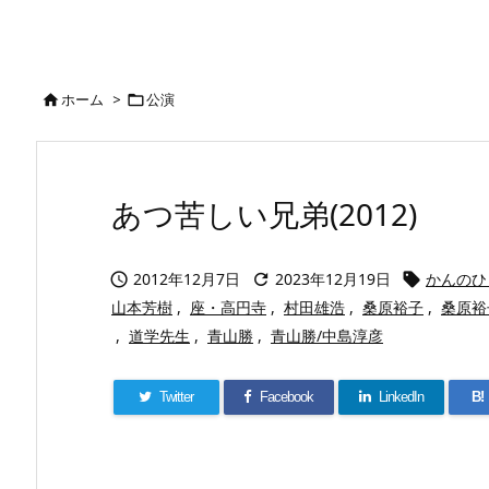
ホーム
>
公演


あつ苦しい兄弟(2012)
2012年12月7日
2023年12月19日
かんのひ



山本芳樹
,
座・高円寺
,
村田雄浩
,
桑原裕子
,
桑原裕
,
道学先生
,
青山勝
,
青山勝/中島淳彦
Twitter
Facebook
LinkedIn
B!