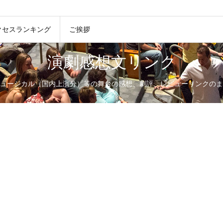
クセスランキング
ご挨拶
演劇感想文リンク
ュージカル（国内上演分）等の舞台の感想、劇評、レビューリンクのま