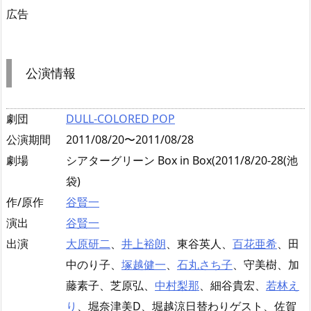
広告
公演情報
劇団
DULL-COLORED POP
公演期間
2011/08/20〜2011/08/28
劇場
シアターグリーン Box in Box(2011/8/20-28(池
袋)
作/原作
谷賢一
演出
谷賢一
出演
大原研二
、
井上裕朗
、東谷英人、
百花亜希
、田
中のり子、
塚越健一
、
石丸さち子
、守美樹、加
藤素子、芝原弘、
中村梨那
、細谷貴宏、
若林え
り
、堀奈津美D、堀越涼日替わりゲスト、佐賀