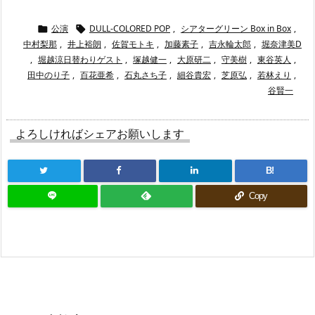
公演
DULL-COLORED POP
,
シアターグリーン Box in Box
,


中村梨那
,
井上裕朗
,
佐賀モトキ
,
加藤素子
,
吉永輪太郎
,
堀奈津美D
,
堀越涼日替わりゲスト
,
塚越健一
,
大原研二
,
守美樹
,
東谷英人
,
田中のり子
,
百花亜希
,
石丸さち子
,
細谷貴宏
,
芝原弘
,
若林えり
,
谷賢一
よろしければシェアお願いします
B!
Copy