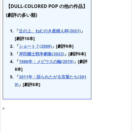
【DULL-COLORED POP の他の作品】
(劇評の多い順)
「
丘の上、ねむのき産婦人科(2021)
」
[劇評10本]
「
ショート７(2009)
」[劇評9本]
「
岸田國士戦争劇集(2022)
」[劇評9本]
「
1986年：メビウスの輪(2019)
」[劇評
8本]
「
2011年：語られたがる言葉たち(201
9)
」[劇評8本]
“