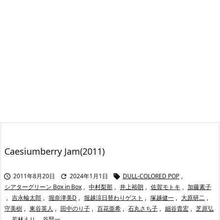
Caesiumberry Jam(2011)
2011年8月20日
2024年1月1日
DULL-COLORED POP
,



シアターグリーン Box in Box
,
中村梨那
,
井上裕朗
,
佐賀モトキ
,
加藤素子
,
吉永輪太郎
,
堀奈津美D
,
堀越涼日替わりゲスト
,
塚越健一
,
大原研二
,
守美樹
,
東谷英人
,
田中のり子
,
百花亜希
,
石丸さち子
,
細谷貴宏
,
芝原弘
,
若林えり
,
谷賢一