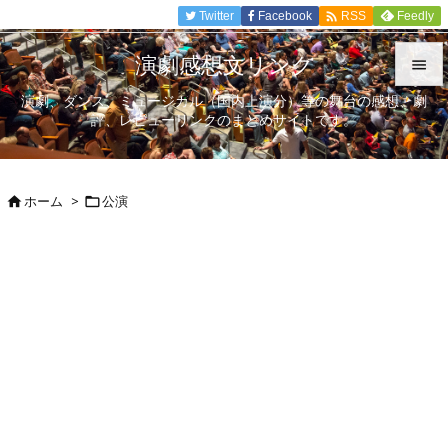

Twitter
Facebook
Feedly
RSS
演劇感想文リンク

演劇、ダンス、ミュージカル（国内上演分）等の舞台の感想、劇

評、レビューリンクのまとめサイトです。
メニュ

サイド
ホーム
>
公演



前へ

次へ

検索