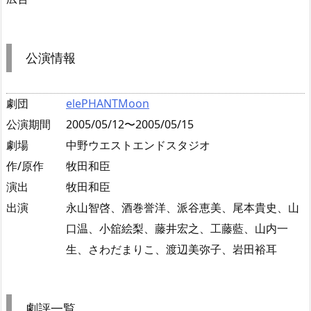
公演情報
劇団
elePHANTMoon
公演期間
2005/05/12〜2005/05/15
劇場
中野ウエストエンドスタジオ
作/原作
牧田和臣
演出
牧田和臣
出演
永山智啓、酒巻誉洋、派谷恵美、尾本貴史、山
口温、小舘絵梨、藤井宏之、工藤藍、山内一
生、さわだまりこ、渡辺美弥子、岩田裕耳
劇評一覧