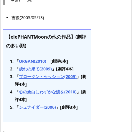
吉俊
(2005/05/13)
【elePHANTMoonの他の作品】(劇評
の多い順)
「
ORGAN(2010)
」[劇評6本]
「
成れの果て(2009)
」[劇評4本]
「
ブロークン・セッション(2009)
」[劇
評4本]
「
心の余白にわずかな涙を(2010)
」[劇
評4本]
「
シュナイダー(2006)
」[劇評3本]