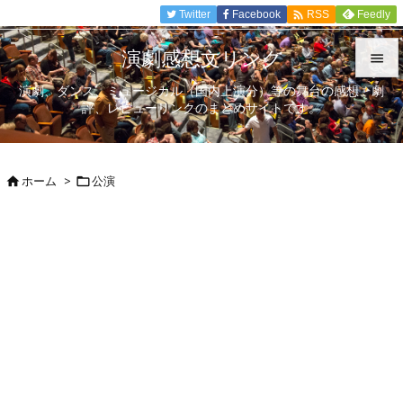

Twitter
Facebook
Feedly
RSS
演劇感想文リンク

演劇、ダンス、ミュージカル（国内上演分）等の舞台の感想、劇

評、レビューリンクのまとめサイトです。
メニュ

サイド
ホーム
>
公演



前へ

次へ

検索