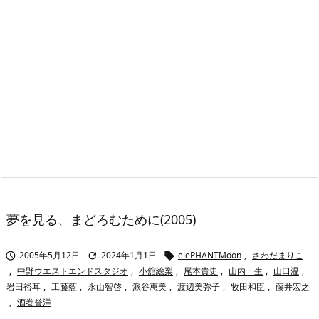
夢を見る、まどろむために(2005)
2005年5月12日
2024年1月1日
elePHANTMoon
,
さわだまりこ



,
中野ウエストエンドスタジオ
,
小舘絵梨
,
尾本貴史
,
山内一生
,
山口温
,
岩田裕耳
,
工藤藍
,
永山智啓
,
派谷恵美
,
渡辺美弥子
,
牧田和臣
,
藤井宏之
,
酒巻誉洋