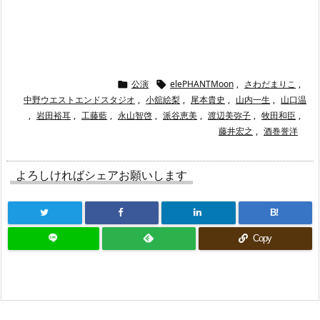
“
公演
elePHANTMoon
,
さわだまりこ
,


中野ウエストエンドスタジオ
,
小舘絵梨
,
尾本貴史
,
山内一生
,
山口温
,
岩田裕耳
,
工藤藍
,
永山智啓
,
派谷恵美
,
渡辺美弥子
,
牧田和臣
,
藤井宏之
,
酒巻誉洋
よろしければシェアお願いします
B!
Copy