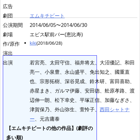
広告
劇団
エムキチビート
公演期間
2014/06/05〜2014/06/30
劇場
エビス駅前バー(恵比寿)
kiki
(2018/06/28)
作/原作
演出
出演
若宮亮、太田守信、福井将太、大沼優記、和田
亮一、小泉豊、永山盛平、免出知之、國重直
也、宗形拓樹、深谷晃成、鈴木研、富田喜助、
赤星まき、ガルマ伊藤、安田徳、舩原孝路、渡
辺伸一朗、松下幸史、平塚正信、加藤なぎさ、
津賀保乃、外山弥生、萱怜子、
西田シャトナ
ー
、元吉庸泰
【エムキチビートの他の作品】(劇評の
多い順)