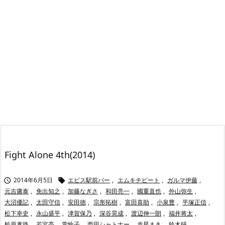
Fight Alone 4th(2014)
2014年6月5日
エビス駅前バー
,
エムキチビート
,
ガルマ伊藤
,


元吉庸泰
,
免出知之
,
加藤なぎさ
,
和田亮一
,
國重直也
,
外山弥生
,
大沼優記
,
太田守信
,
安田徳
,
宗形拓樹
,
富田喜助
,
小泉豊
,
平塚正信
,
松下幸史
,
永山盛平
,
津賀保乃
,
深谷晃成
,
渡辺伸一朗
,
福井将太
,
舩原孝路
,
若宮亮
,
萱怜子
,
西田シャトナー
,
赤星まき
,
鈴木研