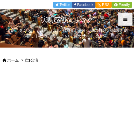

Twitter
Facebook
Feedly
RSS
演劇感想文リンク

演劇、ダンス、ミュージカル（国内上演分）等の舞台の感想、劇

評、レビューリンクのまとめサイトです。
メニュ

サイド
ホーム
>
公演



前へ

次へ

検索