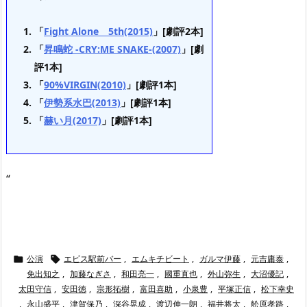
「
Fight Alone 5th(2015)
」[劇評2本]
「
昇鳴蛇 -CRY:ME SNAKE-(2007)
」[劇
評1本]
「
90%VIRGIN(2010)
」[劇評1本]
「
伊勢系水巴(2013)
」[劇評1本]
「
赫い月(2017)
」[劇評1本]
“
公演
エビス駅前バー
,
エムキチビート
,
ガルマ伊藤
,
元吉庸泰
,


免出知之
,
加藤なぎさ
,
和田亮一
,
國重直也
,
外山弥生
,
大沼優記
,
太田守信
,
安田徳
,
宗形拓樹
,
富田喜助
,
小泉豊
,
平塚正信
,
松下幸史
,
永山盛平
,
津賀保乃
,
深谷晃成
,
渡辺伸一朗
,
福井将太
,
舩原孝路
,