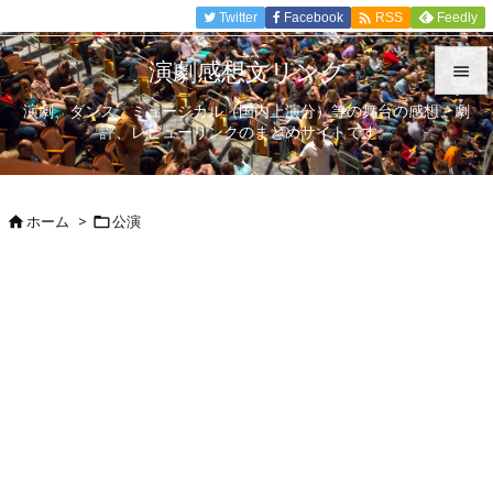

Twitter
Facebook
Feedly
RSS
演劇感想文リンク

演劇、ダンス、ミュージカル（国内上演分）等の舞台の感想、劇

評、レビューリンクのまとめサイトです。
メニュ

サイド
ホーム
>
公演



前へ

次へ

検索