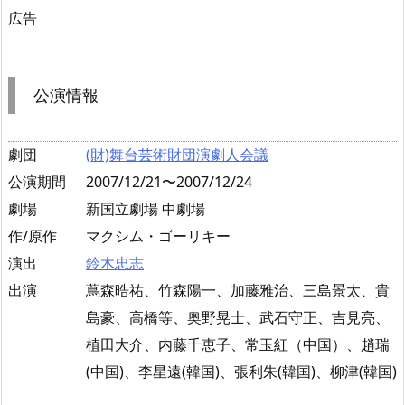
広告
公演情報
劇団
(財)舞台芸術財団演劇人会議
公演期間
2007/12/21〜2007/12/24
劇場
新国立劇場 中劇場
作/原作
マクシム・ゴーリキー
演出
鈴木忠志
出演
蔦森晧祐、竹森陽一、加藤雅治、三島景太、貴
島豪、高橋等、奥野晃士、武石守正、吉見亮、
植田大介、内藤千恵子、常玉紅（中国）、趙瑞
(中国)、李星遠(韓国)、張利朱(韓国)、柳津(韓国)