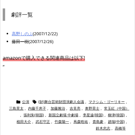
劇評一覧
高野しのぶ
(2007/12/22)
藤田一樹
(2007/12/26)
amazonで購入できる関連商品は以下!
“
公演
(財)舞台芸術財団演劇人会議
,
マクシム・ゴーリキー
,


三島景太
,
内藤千恵子
,
加藤雅治
,
吉見亮
,
奥野晃士
,
常玉紅（中国）
,
張利朱(韓国)
,
新国立劇場 中劇場
,
李星遠(韓国)
,
柳津(韓国)
,
植田大介
,
武石守正
,
竹森陽一
,
蔦森晧祐
,
貴島豪
,
趙瑞(中国)
,
鈴木忠志
,
高橋等