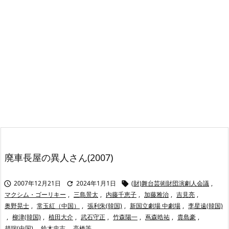
廃車長屋の異人さん(2007)
2007年12月21日
2024年1月1日
(財)舞台芸術財団演劇人会議
,



マクシム・ゴーリキー
,
三島景太
,
内藤千恵子
,
加藤雅治
,
吉見亮
,
奥野晃士
,
常玉紅（中国）
,
張利朱(韓国)
,
新国立劇場 中劇場
,
李星遠(韓国)
,
柳津(韓国)
,
植田大介
,
武石守正
,
竹森陽一
,
蔦森晧祐
,
貴島豪
,
趙瑞(中国)
,
鈴木忠志
,
高橋等