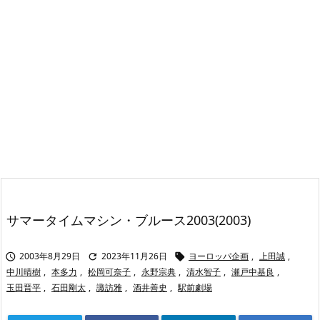
サマータイムマシン・ブルース2003(2003)
2003年8月29日
2023年11月26日
ヨーロッパ企画
,
上田誠
,



中川晴樹
,
本多力
,
松岡可奈子
,
永野宗典
,
清水智子
,
瀬戸中基良
,
玉田晋平
,
石田剛太
,
諏訪雅
,
酒井善史
,
駅前劇場