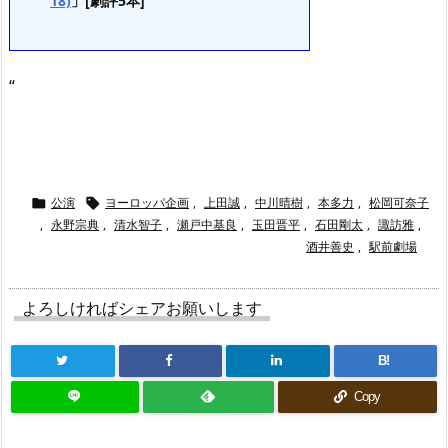
18)
」[劇評5本]
“
公演
ヨーロッパ企画
,
上田誠
,
中川晴樹
,
本多力
,
松岡可奈子


,
永野宗典
,
清水智子
,
瀬戸中基良
,
玉田晋平
,
石田剛太
,
諏訪雅
,
酒井善史
,
駅前劇場
よろしければシェアお願いします
B!
Copy