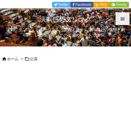

Twitter
Facebook
Feedly
RSS
演劇感想文リンク

演劇、ダンス、ミュージカル（国内上演分）等の舞台の感想、劇

評、レビューリンクのまとめサイトです。
メニュ

サイド
ホーム
>
公演



前へ

次へ

検索