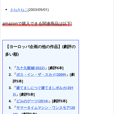
まねきねこ
(2003/09/01)
amazonで購入できる関連商品は以下!
【ヨーロッパ企画の他の作品】(劇評の
多い順)
「
九十九龍城(2022)
」[劇評6本]
「
ボス・イン・ザ・スカイ(2009)
」[劇
評5本]
「
建てましにつぐ建てましポルカ(201
3)
」[劇評5本]
「
ビルのゲーツ(2014)
」[劇評5本]
「
サマータイムマシン・ワンスモア(20