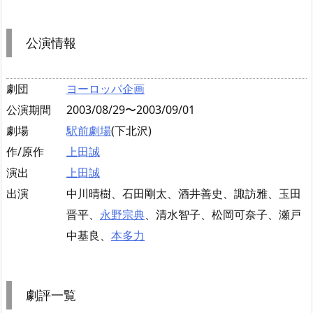
公演情報
劇団
ヨーロッパ企画
公演期間
2003/08/29〜2003/09/01
劇場
駅前劇場
(下北沢)
作/原作
上田誠
演出
上田誠
出演
中川晴樹、石田剛太、酒井善史、諏訪雅、玉田
晋平、
永野宗典
、清水智子、松岡可奈子、瀬戸
中基良、
本多力
劇評一覧