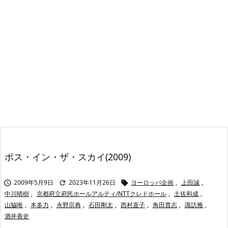
ボス・イン・ザ・スカイ(2009)
2009年5月9日
2023年11月26日
ヨーロッパ企画
,
上田誠
,



中川晴樹
,
京都府立府民ホールアルティ/NTTクレドホール
,
土佐和成
,
山脇唯
,
本多力
,
永野宗典
,
石田剛太
,
西村直子
,
角田貴志
,
諏訪雅
,
酒井善史