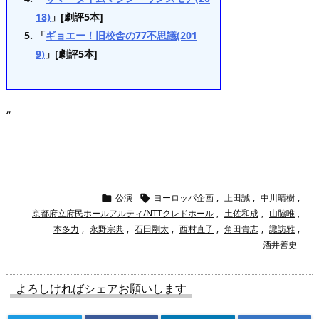
18)
」[劇評5本]
「
ギョエー！旧校舎の77不思議(201
9)
」[劇評5本]
“
公演
ヨーロッパ企画
,
上田誠
,
中川晴樹
,


京都府立府民ホールアルティ/NTTクレドホール
,
土佐和成
,
山脇唯
,
本多力
,
永野宗典
,
石田剛太
,
西村直子
,
角田貴志
,
諏訪雅
,
酒井善史
よろしければシェアお願いします