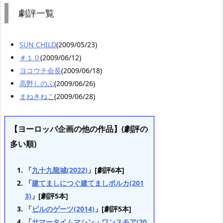
劇評一覧
SUN CHILD
(2009/05/23)
＃１０
(2009/06/12)
ヨコウチ会長
(2009/06/18)
高野しのぶ
(2009/06/26)
まねきねこ
(2009/06/28)
【ヨーロッパ企画の他の作品】(劇評の
多い順)
「
九十九龍城(2022)
」[劇評6本]
「
建てましにつぐ建てましポルカ(201
3)
」[劇評5本]
「
ビルのゲーツ(2014)
」[劇評5本]
「
サマータイムマシン・ワンスモア(20