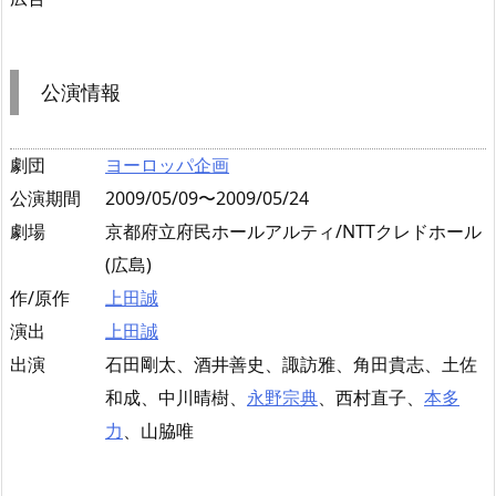
公演情報
劇団
ヨーロッパ企画
公演期間
2009/05/09〜2009/05/24
劇場
京都府立府民ホールアルティ/NTTクレドホール
(広島)
作/原作
上田誠
演出
上田誠
出演
石田剛太、酒井善史、諏訪雅、角田貴志、土佐
和成、中川晴樹、
永野宗典
、西村直子、
本多
力
、山脇唯