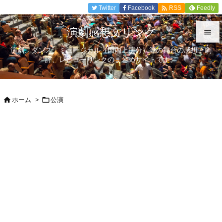

Twitter
Facebook
Feedly
RSS
演劇感想文リンク

演劇、ダンス、ミュージカル（国内上演分）等の舞台の感想、劇

評、レビューリンクのまとめサイトです。
メニュ

サイド
ホーム
>
公演



前へ

次へ

検索