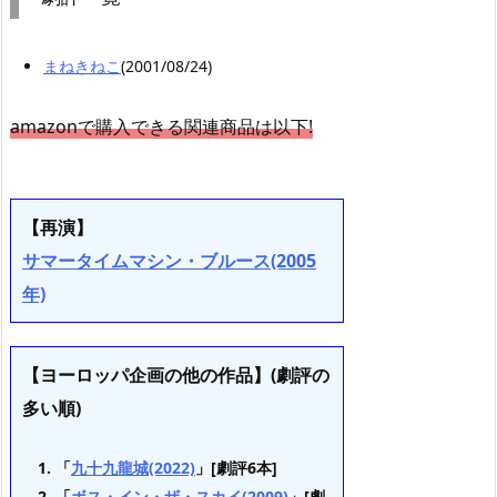
まねきねこ
(2001/08/24)
amazonで購入できる関連商品は以下!
【再演】
サマータイムマシン・ブルース(2005
年)
【ヨーロッパ企画の他の作品】(劇評の
多い順)
「
九十九龍城(2022)
」[劇評6本]
「
ボス・イン・ザ・スカイ(2009)
」[劇