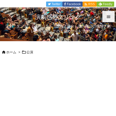

Twitter
Facebook
Feedly
RSS
演劇感想文リンク

演劇、ダンス、ミュージカル（国内上演分）等の舞台の感想、劇

評、レビューリンクのまとめサイトです。
メニュ

サイド
ホーム
>
公演



前へ

次へ

検索