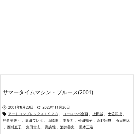
サマータイムマシン・ブルース(2001)
2001年8月23日
2023年11月26日


アートコンプレックス１９２８
,
ヨーロッパ企画
,
上田誠
,
土佐和成
,

坪倉英夫・
,
奥田ワレタ
,
山脇唯
,
本多力
,
松田暢子
,
永野宗典
,
石田剛太
,
西村直子
,
角田貴志
,
諏訪雅
,
酒井善史
,
黒木正浩