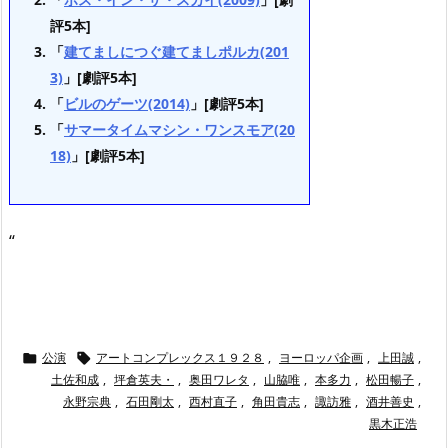
評5本]
「
建てましにつぐ建てましポルカ(201
3)
」[劇評5本]
「
ビルのゲーツ(2014)
」[劇評5本]
「
サマータイムマシン・ワンスモア(20
18)
」[劇評5本]
“
公演
アートコンプレックス１９２８
,
ヨーロッパ企画
,
上田誠
,


土佐和成
,
坪倉英夫・
,
奥田ワレタ
,
山脇唯
,
本多力
,
松田暢子
,
永野宗典
,
石田剛太
,
西村直子
,
角田貴志
,
諏訪雅
,
酒井善史
,
黒木正浩