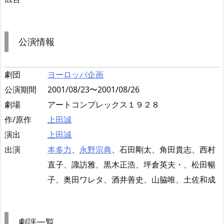
公演情報
劇団
ヨーロッパ企画
公演期間
2001/08/23〜2001/08/26
劇場
アートコンプレックス１９２８
作/原作
上田誠
演出
上田誠
出演
本多力
、
永野宗典
、石田剛太、角田貴志、西村
直子、諏訪雅、黒木正浩、坪倉英夫・、松田暢
子、奥田ワレタ、酒井善史、山脇唯、土佐和成
劇評一覧