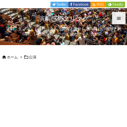

Twitter
Facebook
Feedly
RSS
演劇感想文リンク

演劇、ダンス、ミュージカル（国内上演分）等の舞台の感想、劇

評、レビューリンクのまとめサイトです。
メニュ

サイド
ホーム
>
公演



前へ

次へ

検索