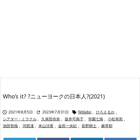
Who’s it? ?ニューヨークの日本人?(2021)
2021年8月5日
2023年7月31日
feblabo
,
ひろえるか
,



シアター・ミラクル
,
久保田伶奈
,
坂井可南子
,
寺園七海
,
小松有彩
,
池田智哉
,
河西凜
,
米山涼香
,
金田一央紀
,
長野耕士
,
麻草郁