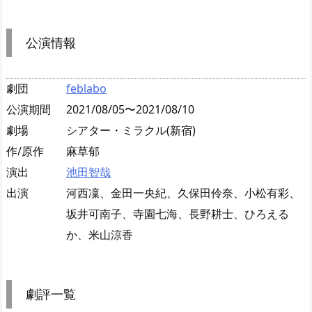
公演情報
劇団
feblabo
公演期間
2021/08/05〜2021/08/10
劇場
シアター・ミラクル(新宿)
作/原作
麻草郁
演出
池田智哉
出演
河西凜、金田一央紀、久保田伶奈、小松有彩、
坂井可南子、寺園七海、長野耕士、ひろえる
か、米山涼香
劇評一覧