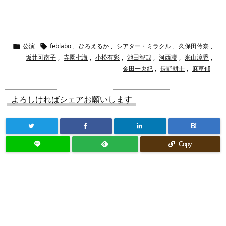
公演
feblabo
,
ひろえるか
,
シアター・ミラクル
,
久保田伶奈
,


坂井可南子
,
寺園七海
,
小松有彩
,
池田智哉
,
河西凜
,
米山涼香
,
金田一央紀
,
長野耕士
,
麻草郁
よろしければシェアお願いします
B!
Copy