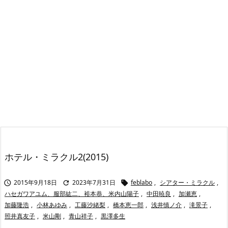
ホテル・ミラクル2(2015)
2015年9月18日
2023年7月31日
feblabo
,
シアター・ミラクル
,



ハセガワアユム、服部紘二、裕本恭、米内山陽子
,
中田暁良
,
加瀬恵
,
加藤隆浩
,
小林あゆみ
,
工藤沙緒梨
,
橋本恵一郎
,
浅井慎ノ介
,
滝景子
,
照井真友子
,
米山剛
,
青山祥子
,
黒澤多生