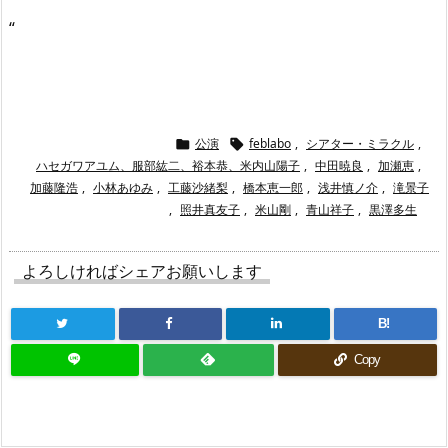
“
公演
feblabo
,
シアター・ミラクル
,


ハセガワアユム、服部紘二、裕本恭、米内山陽子
,
中田暁良
,
加瀬恵
,
加藤隆浩
,
小林あゆみ
,
工藤沙緒梨
,
橋本恵一郎
,
浅井慎ノ介
,
滝景子
,
照井真友子
,
米山剛
,
青山祥子
,
黒澤多生
よろしければシェアお願いします
B!
Copy