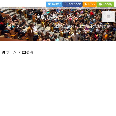

Twitter
Facebook
Feedly
RSS
演劇感想文リンク

演劇、ダンス、ミュージカル（国内上演分）等の舞台の感想、劇

評、レビューリンクのまとめサイトです。
メニュ

サイド
ホーム
>
公演



前へ

次へ

検索