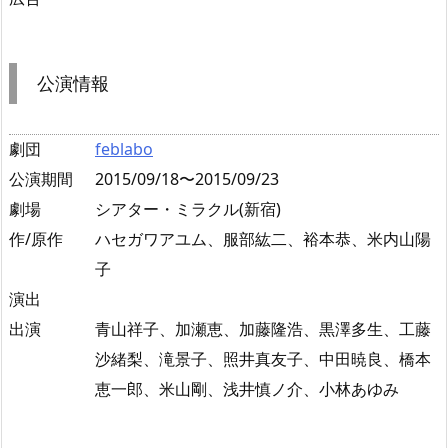
公演情報
劇団
feblabo
公演期間
2015/09/18〜2015/09/23
劇場
シアター・ミラクル(新宿)
作/原作
ハセガワアユム、服部紘二、裕本恭、米内山陽
子
演出
出演
青山祥子、加瀬恵、加藤隆浩、黒澤多生、工藤
沙緒梨、滝景子、照井真友子、中田暁良、橋本
恵一郎、米山剛、浅井慎ノ介、小林あゆみ