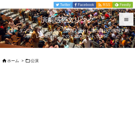

Twitter
Facebook
Feedly
RSS
演劇感想文リンク

演劇、ダンス、ミュージカル（国内上演分）等の舞台の感想、劇

評、レビューリンクのまとめサイトです。
メニュ

サイド
ホーム
>
公演



前へ

次へ

検索