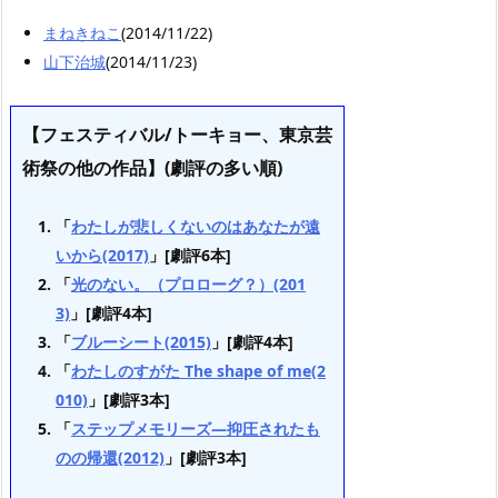
まねきねこ
(2014/11/22)
山下治城
(2014/11/23)
【フェスティバル/トーキョー、東京芸
術祭の他の作品】(劇評の多い順)
「
わたしが悲しくないのはあなたが遠
いから(2017)
」[劇評6本]
「
光のない。（プロローグ？）(201
3)
」[劇評4本]
「
ブルーシート(2015)
」[劇評4本]
「
わたしのすがた The shape of me(2
010)
」[劇評3本]
「
ステップメモリーズ—抑圧されたも
のの帰還(2012)
」[劇評3本]