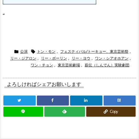
“
公演
トン・モン
,
フェスティバル/トーキョー、東京芸術祭
,


リー・ジアロン
,
リー・ボーリン
,
リー・ヨウ
,
ワン・シアオホアン
,
ワン・チョン
,
東京芸術劇場
,
薪伝（しんでん）実験劇団
よろしければシェアお願いします
B!
Copy