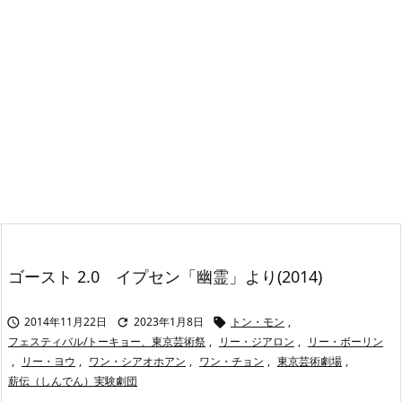
ゴースト 2.0 イプセン「幽霊」より(2014)
2014年11月22日
2023年1月8日
トン・モン
,



フェスティバル/トーキョー、東京芸術祭
,
リー・ジアロン
,
リー・ボーリン
,
リー・ヨウ
,
ワン・シアオホアン
,
ワン・チョン
,
東京芸術劇場
,
薪伝（しんでん）実験劇団