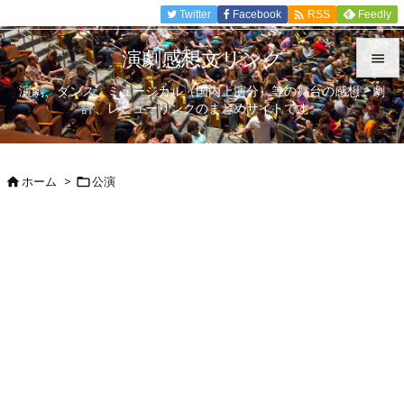

Twitter
Facebook
Feedly
RSS
演劇感想文リンク

演劇、ダンス、ミュージカル（国内上演分）等の舞台の感想、劇

評、レビューリンクのまとめサイトです。
メニュ

サイド
ホーム
>
公演



前へ

次へ

検索