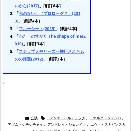
いから(2017)
」[劇評6本]
「
光のない。（プロローグ？）(201
3)
」[劇評4本]
「
ブルーシート(2015)
」[劇評4本]
「
わたしのすがた The shape of me(2
010)
」[劇評3本]
「
ステップメモリーズ—抑圧されたも
のの帰還(2012)
」[劇評3本]
“
公演
アンナ・イルチュック
,
マルタ・ジェンバ
,


アダム・シチシチャイ
,
アンドレイ・シェレメタ
,
エヴァ・スキビンスカ
,
クシェシスワヴァ・デゥビェルヴ
,
クリスチャン・ルパ
,