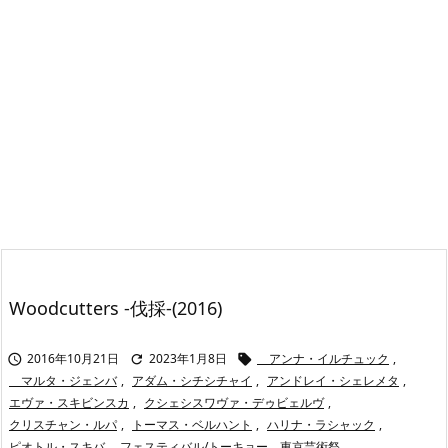
Woodcutters -伐採-(2016)
2016年10月21日
2023年1月8日
アンナ・イルチュック
,



マルタ・ジェンバ
,
アダム・シチシチャイ
,
アンドレイ・シェレメタ
,
エヴァ・スキビンスカ
,
クシェシスワヴァ・デゥビェルヴ
,
クリスチャン・ルパ
,
トーマス・ベルハント
,
ハリナ・ラシャック
,
ピオトル・スキバ
,
フェスティバル/トーキョー、東京芸術祭
,