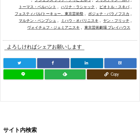
トーマス・ベルハント
,
ハリナ・ラシャック
,
ピオトル・スキバ
,
フェスティバル/トーキョー、東京芸術祭
,
ボジェナ・バラノフスカ
,
マルチン・ペンプシュ
,
ミハウ・オパリニスキ
,
ヤン・フリッチ
,
ヴォイチェフ・ジェミアニスキ
,
東京芸術劇場 プレイハウス
よろしければシェアお願いします
B!
Copy
サイト内検索