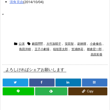
清角克由
(2014/10/04)
“
公演
劇団fffff
,
大竹加耶子
,
安田智
,
尉林暉
,
小倉修也
,


島田洋樹
,
王子小劇場
,
稲垣晋太郎
,
笠浦静花
,
都倉宏一郎
,
高田彩香
よろしければシェアお願いします
B!
Copy