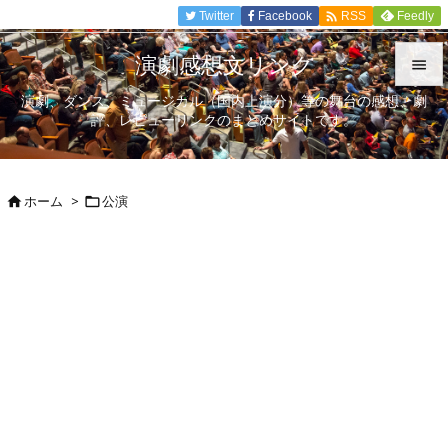

Twitter
Facebook
Feedly
RSS
演劇感想文リンク

演劇、ダンス、ミュージカル（国内上演分）等の舞台の感想、劇

評、レビューリンクのまとめサイトです。
メニュ

サイド
ホーム
>
公演



前へ

次へ

検索