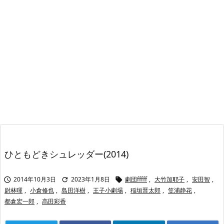
ひともどきシュレッダー(2014)
2014年10月3日
2023年1月8日
劇団fffff
,
大竹加耶子
,
安田智
,



尉林暉
,
小倉修也
,
島田洋樹
,
王子小劇場
,
稲垣晋太郎
,
笠浦静花
,
都倉宏一郎
,
高田彩香