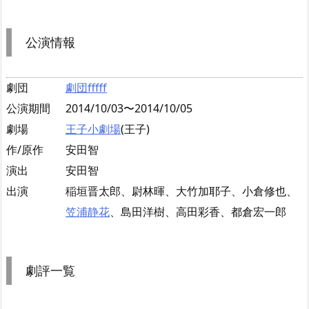
公演情報
劇団
劇団fffff
公演期間
2014/10/03〜2014/10/05
劇場
王子小劇場
(王子)
作/原作
安田智
演出
安田智
出演
稲垣晋太郎、尉林暉、大竹加耶子、小倉修也、
笠浦静花
、島田洋樹、高田彩香、都倉宏一郎
劇評一覧