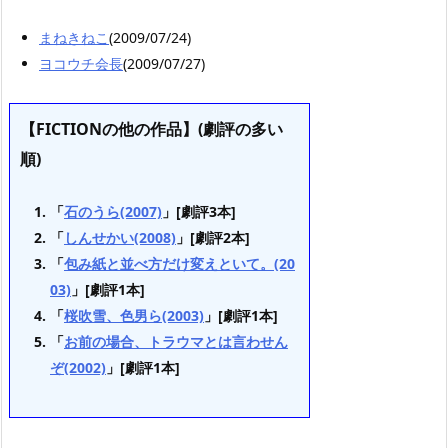
まねきねこ
(2009/07/24)
ヨコウチ会長
(2009/07/27)
【FICTIONの他の作品】(劇評の多い
順)
「
石のうら(2007)
」[劇評3本]
「
しんせかい(2008)
」[劇評2本]
「
包み紙と並べ方だけ変えといて。(20
03)
」[劇評1本]
「
桜吹雪、色男ら(2003)
」[劇評1本]
「
お前の場合、トラウマとは言わせん
ぞ(2002)
」[劇評1本]