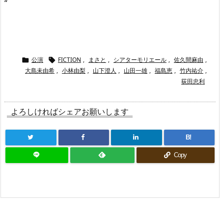
“
公演
FICTION
,
まさと
,
シアターモリエール
,
佐久間麻由
,


大島未由希
,
小林由梨
,
山下澄人
,
山田一雄
,
福島恵
,
竹内祐介
,
荻田忠利
よろしければシェアお願いします
B!
Copy