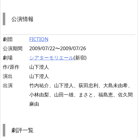
公演情報
劇団
FICTION
公演期間
2009/07/22〜2009/07/26
劇場
シアターモリエール
(新宿)
作/原作
山下澄人
演出
山下澄人
出演
竹内祐介、山下澄人、荻田忠利、大島未由希、
小林由梨、山田一雄、まさと、福島恵、佐久間
麻由
劇評一覧