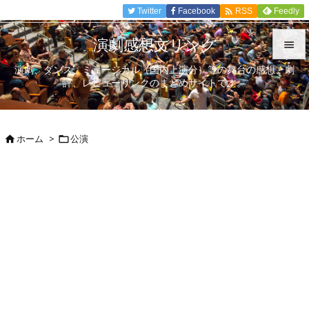

Twitter
Facebook
Feedly
RSS
演劇感想文リンク

演劇、ダンス、ミュージカル（国内上演分）等の舞台の感想、劇

評、レビューリンクのまとめサイトです。
メニュ

サイド
ホーム
>
公演



前へ

次へ

検索