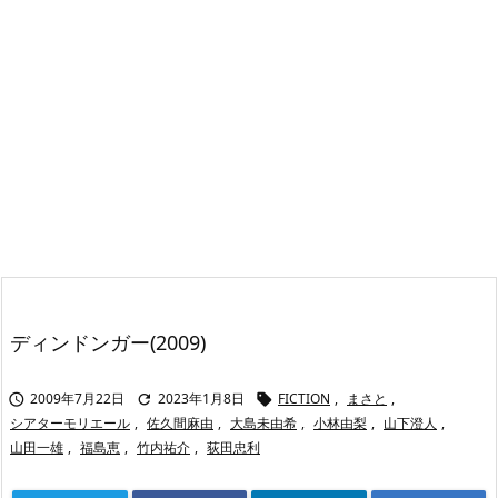
ディンドンガー(2009)
2009年7月22日
2023年1月8日
FICTION
,
まさと
,



シアターモリエール
,
佐久間麻由
,
大島未由希
,
小林由梨
,
山下澄人
,
山田一雄
,
福島恵
,
竹内祐介
,
荻田忠利