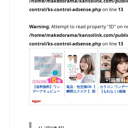
/home/makedorama/kansolink.com/public_
control/ks-control-adsense.php
on line
13
Warning
: Attempt to read property "ID" on nu
/home/makedorama/kansolink.com/public_
control/ks-control-adsense.php
on line
13