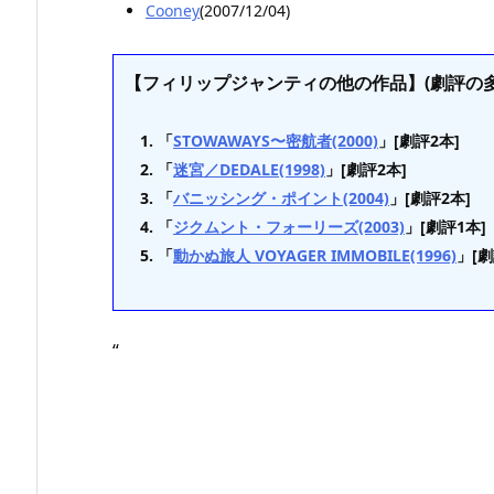
Cooney
(2007/12/04)
【フィリップジャンティの他の作品】(劇評の多
「
STOWAWAYS〜密航者(2000)
」[劇評2本]
「
迷宮／DEDALE(1998)
」[劇評2本]
「
バニッシング・ポイント(2004)
」[劇評2本]
「
ジクムント・フォーリーズ(2003)
」[劇評1本]
「
動かぬ旅人 VOYAGER IMMOBILE(1996)
」[劇
“