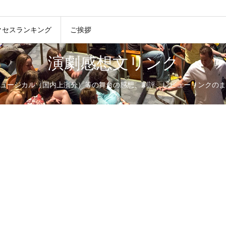
クセスランキング
ご挨拶
演劇感想文リンク
ュージカル（国内上演分）等の舞台の感想、劇評、レビューリンクのま