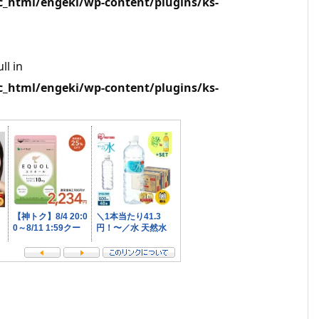
html/engeki/wp-content/plugins/ks-
ll in
html/engeki/wp-content/plugins/ks-