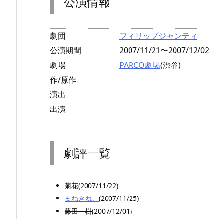
公演情報
劇団
フィリップジャンティ
公演期間
2007/11/21〜2007/12/02
劇場
PARCO劇場
(渋谷)
作/原作
演出
出演
劇評一覧
菊花
(2007/11/22)
まねきねこ
(2007/11/25)
藤田一樹
(2007/12/01)