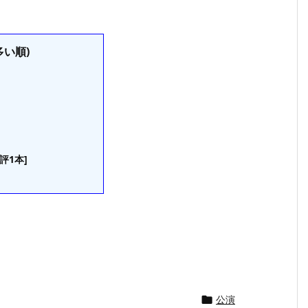
い順)
評1本]
公演
