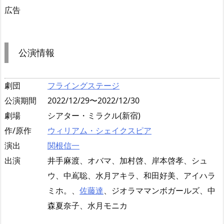
広告
公演情報
劇団
フライングステージ
公演期間
2022/12/29〜2022/12/30
劇場
シアター・ミラクル(新宿)
作/原作
ウィリアム・シェイクスピア
演出
関根信一
出演
井手麻渡、オバマ、加村啓、岸本啓孝、シュ
ウ、中嶌聡、水月アキラ、和田好美、アイハラ
ミホ。、
佐藤達
、ジオラママンボガールズ、中
森夏奈子、水月モニカ