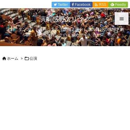

Twitter
Facebook
Feedly
RSS
演劇感想文リンク

演劇、ダンス、ミュージカル（国内上演分）等の舞台の感想、劇

評、レビューリンクのまとめサイトです。
メニュ

サイド
ホーム
>
公演



前へ

次へ

検索