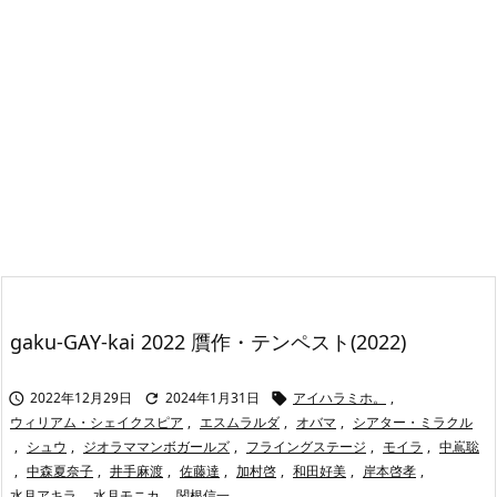
gaku-GAY-kai 2022 贋作・テンペスト(2022)
2022年12月29日
2024年1月31日
アイハラミホ。
,



ウィリアム・シェイクスピア
,
エスムラルダ
,
オバマ
,
シアター・ミラクル
,
シュウ
,
ジオラママンボガールズ
,
フライングステージ
,
モイラ
,
中嶌聡
,
中森夏奈子
,
井手麻渡
,
佐藤達
,
加村啓
,
和田好美
,
岸本啓孝
,
水月アキラ
,
水月モニカ
,
関根信一