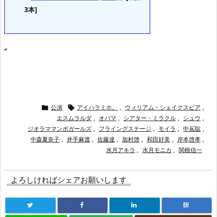
3本]
“
公演
アイハラミホ。
,
ウィリアム・シェイクスピア
,


エスムラルダ
,
オバマ
,
シアター・ミラクル
,
シュウ
,
ジオラママンボガールズ
,
フライングステージ
,
モイラ
,
中嶌聡
,
中森夏奈子
,
井手麻渡
,
佐藤達
,
加村啓
,
和田好美
,
岸本啓孝
,
水月アキラ
,
水月モニカ
,
関根信一
よろしければシェアお願いします
B!