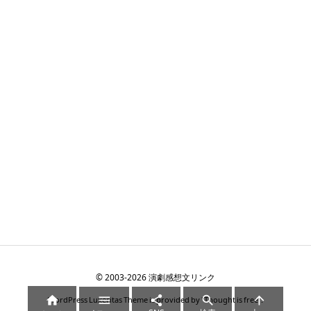
©
2003
-2026
演劇感想文リンク





WordPress Luxeritas Theme is provided by "
Thought is free
".