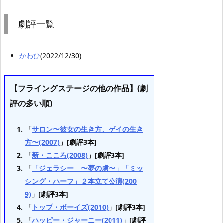
劇評一覧
かわひ
(2022/12/30)
【フライングステージの他の作品】(劇
評の多い順)
「
サロン〜彼女の生き方、ゲイの生き
方〜(2007)
」[劇評3本]
「
新・こころ(2008)
」[劇評3本]
「
「ジェラシー 〜夢の虜〜」「ミッ
シング・ハーフ」２本立て公演(200
9)
」[劇評3本]
「
トップ・ボーイズ(2010)
」[劇評3本]
「
ハッピー・ジャーニー(2011)
」[劇評