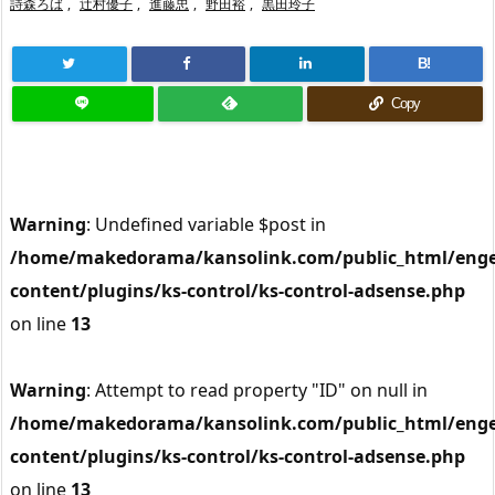
詩森ろば
,
辻村優子
,
進藤忠
,
野田裕
,
黒田玲子
B!
Copy
Warning
: Undefined variable $post in
/home/makedorama/kansolink.com/public_html/enge
content/plugins/ks-control/ks-control-adsense.php
on line
13
Warning
: Attempt to read property "ID" on null in
/home/makedorama/kansolink.com/public_html/enge
content/plugins/ks-control/ks-control-adsense.php
on line
13