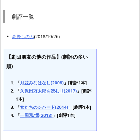
劇評一覧
高野しのぶ
(2018/10/26)
【劇団朋友の他の作品】(劇評の多い
順)
「
月並みなはなし(2008)
」[劇評1本]
「
久保田万太郎を読むⅡ(2017)
」[劇評
1本]
「
女たちのジハード(2014)
」[劇評1本]
「
一周忌/雪(2018)
」[劇評1本]