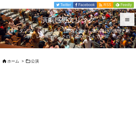

Twitter
Facebook
Feedly
RSS
演劇感想文リンク

演劇、ダンス、ミュージカル（国内上演分）等の舞台の感想、劇

評、レビューリンクのまとめサイトです。
メニュ

サイド
ホーム
>
公演



前へ

次へ

検索