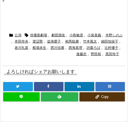
“
公演
俳優座劇場
,
劇団朋友
,
小島敏彦
,
小泉真義
,
木野しのぶ


,
本田玲央
,
渡辺聖
,
益海愛子
,
相馬聡廣
,
竹本風太
,
細田知栄子
,
老川礼菜
,
船場未生
,
西川信廣
,
西海真理
,
詩森ろば
,
辻村優子
,
進藤忠
,
野田裕
,
黒田玲子
よろしければシェアお願いします
B!
Copy