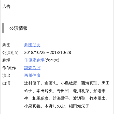
広告
公演情報
劇団
劇団朋友
公演期間
2018/10/25〜2018/10/28
劇場
俳優座劇場
(六本木)
作/原作
詩森ろば
演出
西川信廣
出演
辻村優子、進藤忠、小島敏彦、西海真理、黒田
玲子、本田玲央、野田裕、老川礼菜、船場未
生、相馬聡廣、益海愛子、渡辺聖、竹本風太、
小泉真義、木野しのぶ、細田知栄子