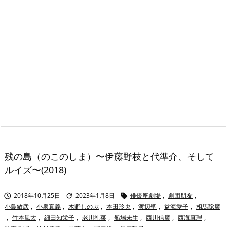
残の島（のこのしま）〜伊藤野枝と代準介、そして
ルイズ〜(2018)
2018年10月25日
2023年1月8日
俳優座劇場
,
劇団朋友
,



小島敏彦
,
小泉真義
,
木野しのぶ
,
本田玲央
,
渡辺聖
,
益海愛子
,
相馬聡廣
,
竹本風太
,
細田知栄子
,
老川礼菜
,
船場未生
,
西川信廣
,
西海真理
,