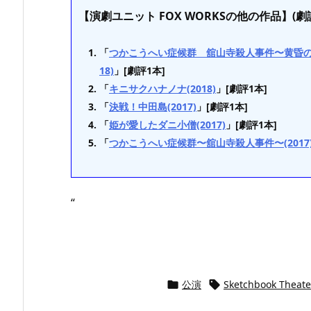
【演劇ユニット FOX WORKSの他の作品】(劇
「
つかこうへい症候群 舘山寺殺人事件〜黄昏の
18)
」[劇評1本]
「
キニサクハナノナ(2018)
」[劇評1本]
「
決戦！中田島(2017)
」[劇評1本]
「
姫が愛したダニ小僧(2017)
」[劇評1本]
「
つかこうへい症候群〜舘山寺殺人事件〜(2017
“
公演
Sketchbook Theate

