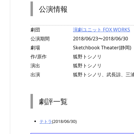
公演情報
劇団
演劇ユニット FOX WORKS
公演期間
2018/06/23〜2018/06/30
劇場
Sketchbook Theater(静岡)
作/原作
狐野トシノリ
演出
狐野トシノリ
出演
狐野トシノリ、武長諒、三
劇評一覧
テトラ
(2018/06/30)