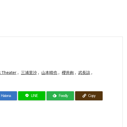
 Theater
,
三浦里沙
,
山本晴也
,
櫻井絢
,
武長諒
,
Hatena
LINE
Feedly
Copy