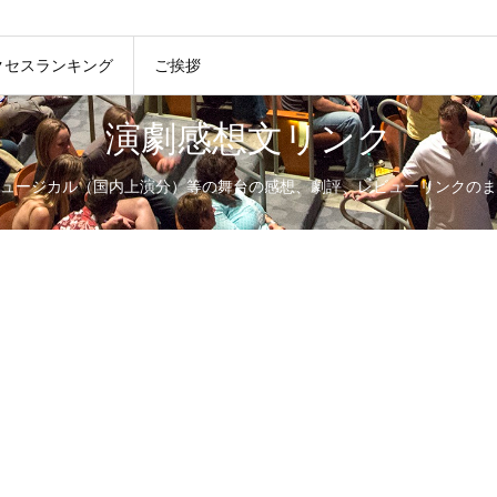
クセスランキング
ご挨拶
演劇感想文リンク
ュージカル（国内上演分）等の舞台の感想、劇評、レビューリンクのま