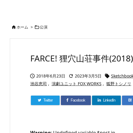
ホーム
>
公演


FARCE! 狸穴山荘事件(2018)
2018年6月23日
2023年3月5日
Sketchbook



池谷恵司
,
演劇ユニット FOX WORKS
,
狐野トシノリ
Twitter
Facebook
LinkedIn
B!
Warning
: Undefined variable $post in