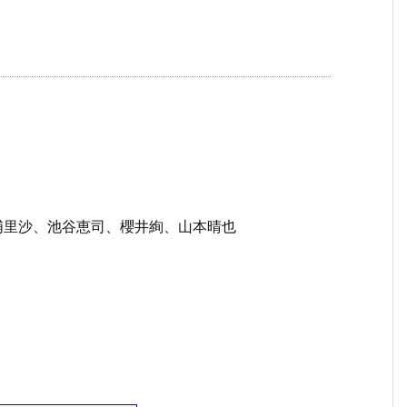
浦里沙、池谷恵司、櫻井絢、山本晴也