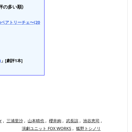
評の多い順)
ベアトリーチェ〜(20
)
」[劇評1本]
r
,
三浦里沙
,
山本晴也
,
櫻井絢
,
武長諒
,
池谷恵司
,
演劇ユニット FOX WORKS
,
狐野トシノリ