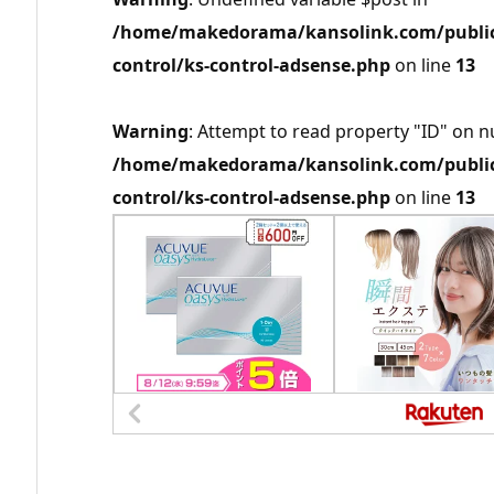
/home/makedorama/kansolink.com/public_
control/ks-control-adsense.php
on line
13
Warning
: Attempt to read property "ID" on nu
/home/makedorama/kansolink.com/public_
control/ks-control-adsense.php
on line
13