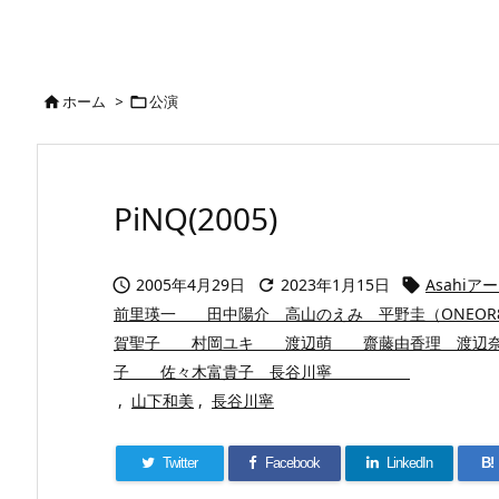
ホーム
>
公演


PiNQ(2005)
2005年4月29日
2023年1月15日
Asahi



前里瑛一 田中陽介 高山のえみ 平野圭（ONEO
賀聖子 村岡ユキ 渡辺萌 齋藤由香理 渡
子 佐々木富貴子 長谷川寧
,
山下和美
,
長谷川寧
Twitter
Facebook
LinkedIn
B!