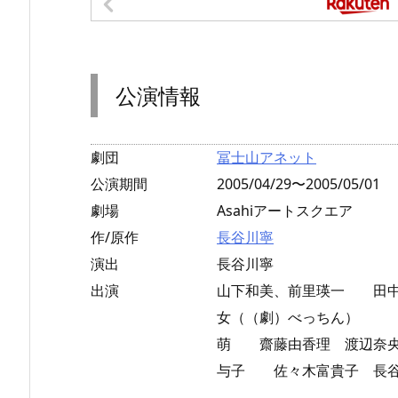
公演情報
劇団
冨士山アネット
公演期間
2005/04/29〜2005/05/01
劇場
Asahiアートスクエア
作/原作
長谷川寧
演出
長谷川寧
出演
山下和美、前里瑛一 田中陽
女（（劇）べっちん） 
萌 齋藤由香理 渡辺
与子 佐々木富貴