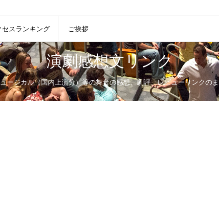
クセスランキング
ご挨拶
演劇感想文リンク
ュージカル（国内上演分）等の舞台の感想、劇評、レビューリンクのま