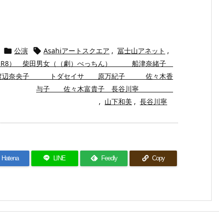
公演
Asahiアートスクエア
,
冨士山アネット
,


EOR8） 柴田男女（（劇）べっちん） 船津奈緒子
 渡辺奈央子 トダセイサ 原万紀子 佐々木香
与子 佐々木富貴子 長谷川寧
,
山下和美
,
長谷川寧
Hatena
LINE
Feedly
Copy