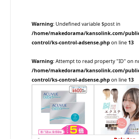
Warning
: Undefined variable $post in
/home/makedorama/kansolink.com/public_
control/ks-control-adsense.php
on line
13
Warning
: Attempt to read property "ID" on nu
/home/makedorama/kansolink.com/public_
control/ks-control-adsense.php
on line
13