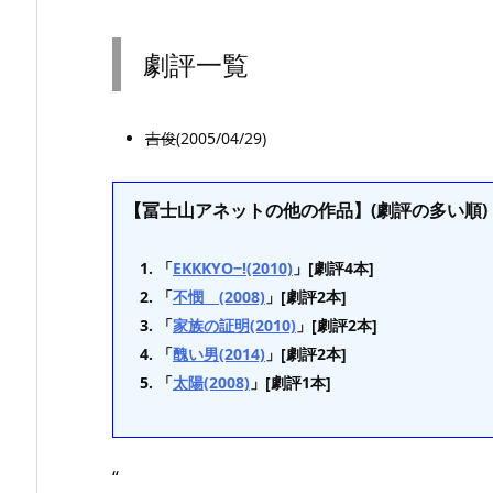
劇評一覧
吉俊
(2005/04/29)
【冨士山アネットの他の作品】(劇評の多い順)
「
EKKKYO−!(2010)
」[劇評4本]
「
不憫 (2008)
」[劇評2本]
「
家族の証明(2010)
」[劇評2本]
「
醜い男(2014)
」[劇評2本]
「
太陽(2008)
」[劇評1本]
“