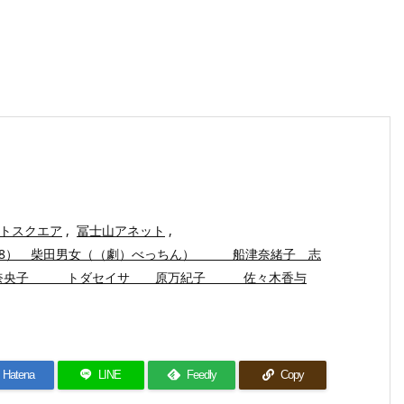
アートスクエア
,
冨士山アネット
,
R8） 柴田男女（（劇）べっちん） 船津奈緒子 志
辺奈央子 トダセイサ 原万紀子 佐々木香与
Hatena
LINE
Feedly
Copy