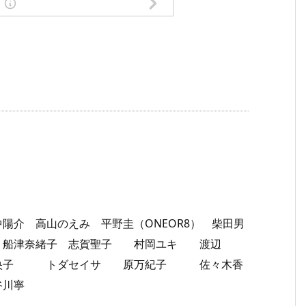
介 高山のえみ 平野圭（ONEOR8） 柴田男
船津奈緒子 志賀聖子 村岡ユキ 渡辺
奈央子 トダセイサ 原万紀子 佐々木香
子 長谷川寧