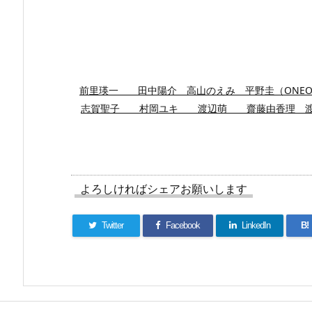
前里瑛一 田中陽介 高山のえみ 平野圭（ON
志賀聖子 村岡ユキ 渡辺萌 齋藤由香理
よろしければシェアお願いします
Twitter
Facebook
LinkedIn
B!