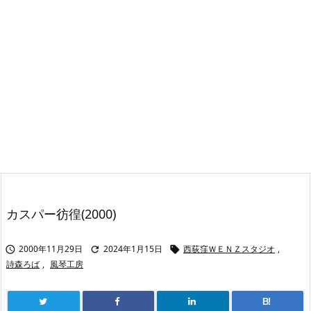
カスパー彷徨(2000)
2000年11月29日
2024年1月15日
西荻窪ＷＥＮＺスタジオ
,



詩森ろば
,
風琴工房
B!