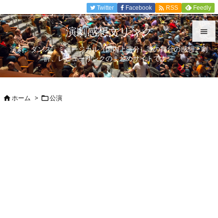

Twitter
Facebook
Feedly
RSS
演劇感想文リンク

演劇、ダンス、ミュージカル（国内上演分）等の舞台の感想、劇

評、レビューリンクのまとめサイトです。
メニュ

サイド
ホーム
>
公演



前へ

次へ

検索