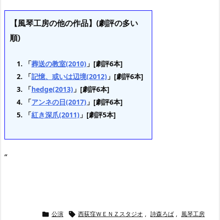
【風琴工房の他の作品】(劇評の多い
順)
「
葬送の教室(2010)
」[劇評6本]
「
記憶、或いは辺境(2012)
」[劇評6本]
「
hedge(2013)
」[劇評6本]
「
アンネの日(2017)
」[劇評6本]
「
紅き深爪(2011)
」[劇評5本]
“
公演
西荻窪ＷＥＮＺスタジオ
,
詩森ろば
,
風琴工房

