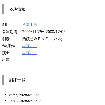
公演情報
劇団
風琴工房
公演期間
2000/11/29〜2000/12/06
劇場
西荻窪ＷＥＮＺスタジオ
作/原作
詩森ろば
演出
詩森ろば
出演
劇評一覧
わたなべ
(2000/12/02)
タランコ
(2000/12/20)