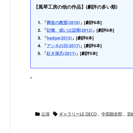
【風琴工房の他の作品】(劇評の多い順)
「
葬送の教室(2010)
」[劇評6本]
「
記憶、或いは辺境(2012)
」[劇評6本]
「
hedge(2013)
」[劇評6本]
「
アンネの日(2017)
」[劇評6本]
「
紅き深爪(2011)
」[劇評5本]
“
公演
ギャラリーLE DECO
,
中田顕史郎
,
宮

