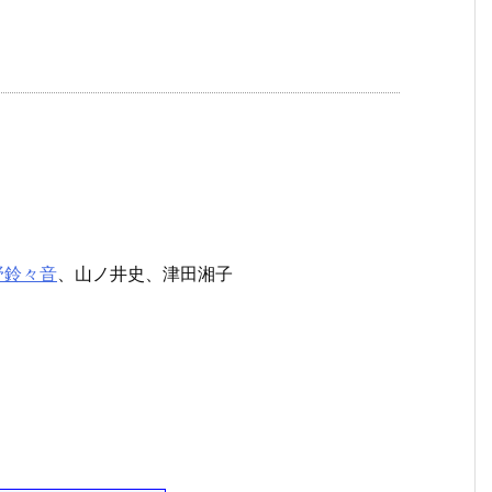
野鈴々音
、山ノ井史、津田湘子