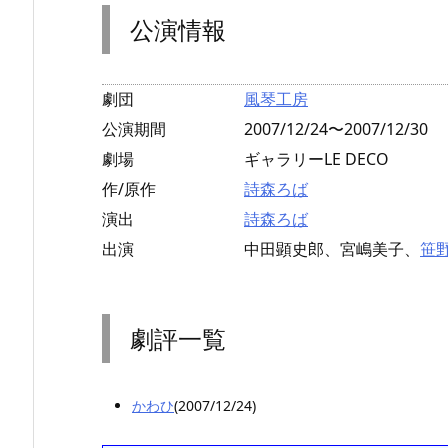
公演情報
劇団
風琴工房
公演期間
2007/12/24〜2007/12/30
劇場
ギャラリーLE DECO
作/原作
詩森ろば
演出
詩森ろば
出演
中田顕史郎、宮嶋美子、
笹
劇評一覧
かわひ
(2007/12/24)