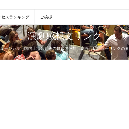
クセスランキング
ご挨拶
演劇感想文リンク
ュージカル（国内上演分）等の舞台の感想、劇評、レビューリンクのま