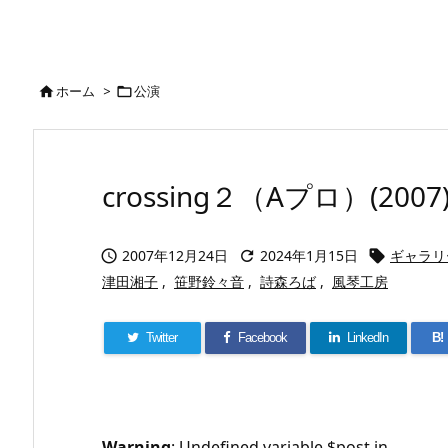
ホーム
>
公演


crossing２（Aプロ）(2007
2007年12月24日
2024年1月15日
ギャラリー



津田湘子
,
笹野鈴々音
,
詩森ろば
,
風琴工房
Twitter
Facebook
LinkedIn
B!
Warning
: Undefined variable $post in