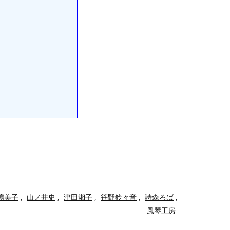
嶋美子
,
山ノ井史
,
津田湘子
,
笹野鈴々音
,
詩森ろば
,
風琴工房