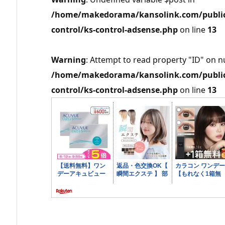
/home/makedorama/kansolink.com/public_
control/ks-control-adsense.php
on line
13
Warning
: Attempt to read property "ID" on nu
/home/makedorama/kansolink.com/public_
control/ks-control-adsense.php
on line
13