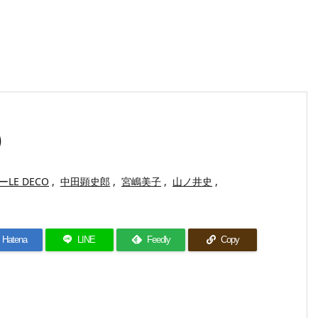
)
LE DECO
,
中田顕史郎
,
宮嶋美子
,
山ノ井史
,
Hatena
LINE
Feedly
Copy