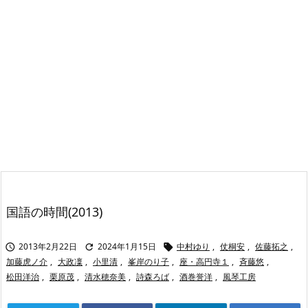
国語の時間(2013)
2013年2月22日
2024年1月15日
中村ゆり
,
仗桐安
,
佐藤拓之
,



加藤虎ノ介
,
大政凜
,
小里清
,
峯岸のり子
,
座・高円寺１
,
斉藤悠
,
松田洋治
,
栗原茂
,
清水穂奈美
,
詩森ろば
,
酒巻誉洋
,
風琴工房