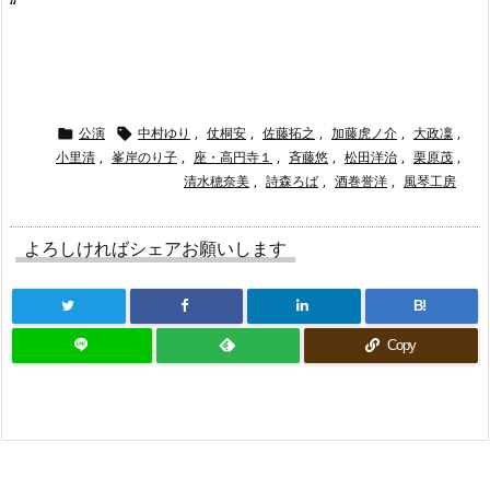
“
公演
中村ゆり
,
仗桐安
,
佐藤拓之
,
加藤虎ノ介
,
大政凜
,


小里清
,
峯岸のり子
,
座・高円寺１
,
斉藤悠
,
松田洋治
,
栗原茂
,
清水穂奈美
,
詩森ろば
,
酒巻誉洋
,
風琴工房
よろしければシェアお願いします
B!
Copy