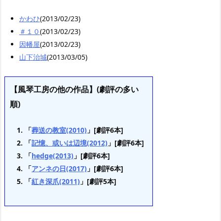
かわひ
(2013/02/23)
＃１０
(2013/02/23)
因幡屋
(2013/02/23)
山下治城
(2013/03/05)
【風琴工房の他の作品】(劇評の多い
順)
「
葬送の教室(2010)
」[劇評6本]
「
記憶、或いは辺境(2012)
」[劇評6本]
「
hedge(2013)
」[劇評6本]
「
アンネの日(2017)
」[劇評6本]
「
紅き深爪(2011)
」[劇評5本]