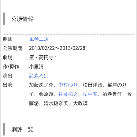
公演情報
劇団
風琴工房
公演期間
2013/02/22〜2013/02/28
劇場
座・高円寺１
作/原作
小里清
演出
詩森ろば
出演
加藤虎ノ介、
中村ゆり
、松田洋治、峯岸のり
子、栗原茂、
佐藤拓之
、
仗桐安
、酒巻誉洋、斉
藤悠、清水穂奈美、大政凜
劇評一覧