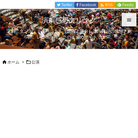

Twitter
Facebook
Feedly
RSS
演劇感想文リンク

演劇、ダンス、ミュージカル（国内上演分）等の舞台の感想、劇

評、レビューリンクのまとめサイトです。
メニュ

サイド
ホーム
>
公演



前へ

次へ

検索