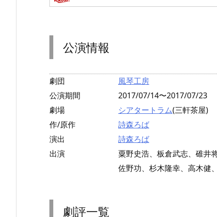
公演情報
劇団
風琴工房
公演期間
2017/07/14〜2017/07/23
劇場
シアタートラム
(三軒茶屋)
作/原作
詩森ろば
演出
詩森ろば
出演
粟野史浩、板倉武志、碓井
佐野功、杉木隆幸、高木健
劇評一覧