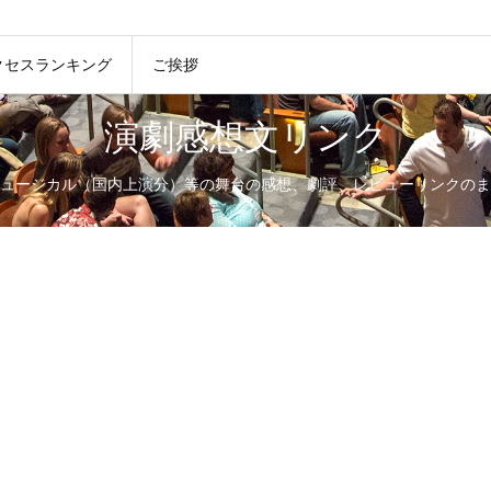
クセスランキング
ご挨拶
演劇感想文リンク
ュージカル（国内上演分）等の舞台の感想、劇評、レビューリンクのま