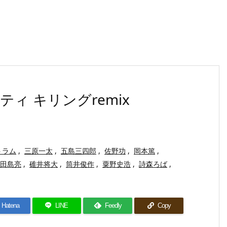
ナルティ キリングremix
トラム
,
三原一太
,
五島三四郎
,
佐野功
,
岡本篤
,
田島亮
,
碓井将大
,
筒井俊作
,
粟野史浩
,
詩森ろば
,
Hatena
LINE
Feedly
Copy