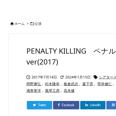
ホーム
>
公演


PENALTY KILLING ペ
ver(2017)
2017年7月14日
2024年1月15日
シアター



岡野康弘
,
杉木隆幸
,
板倉武志
,
森下亮
,
照井健仁
,
酒巻誉洋
,
風琴工房
,
高木健
Twitter
Facebook
LinkedIn
B!