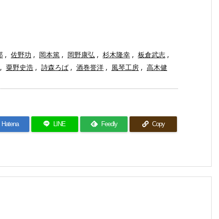
郎
,
佐野功
,
岡本篤
,
岡野康弘
,
杉木隆幸
,
板倉武志
,
,
粟野史浩
,
詩森ろば
,
酒巻誉洋
,
風琴工房
,
高木健
Hatena
LINE
Feedly
Copy