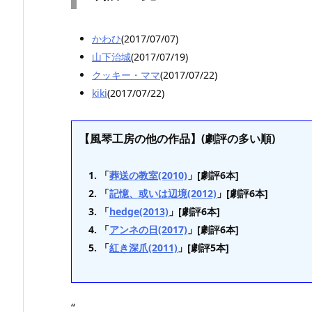
かわひ
(2017/07/07)
山下治城
(2017/07/19)
クッキー・ママ
(2017/07/22)
kiki
(2017/07/22)
【風琴工房の他の作品】(劇評の多い順)
「
葬送の教室(2010)
」[劇評6本]
「
記憶、或いは辺境(2012)
」[劇評6本]
「
hedge(2013)
」[劇評6本]
「
アンネの日(2017)
」[劇評6本]
「
紅き深爪(2011)
」[劇評5本]
“