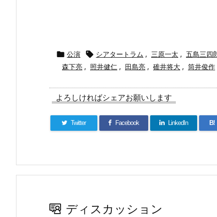
公演
シアタートラム
,
三原一太
,
五島三四


森下亮
,
照井健仁
,
田島亮
,
碓井将大
,
筒井俊作
よろしければシェアお願いします
Twitter
Facebook
LinkedIn
B!
ディスカッション