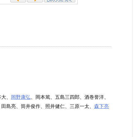
将大、
岡野康弘
、岡本篤、五島三四郎、酒巻誉洋、
、田島亮、筒井俊作、照井健仁、三原一太、
森下亮