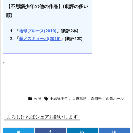
【不思議少年の他の作品】(劇評の多い
順)
「
地球ブルース(2019)
」[劇評2本]
「
棘／スキューバ(2016)
」[劇評1本]
“
公演
不思議少年
,
大迫旭洋
,
森岡光
,
西鉄ホール


よろしければシェアお願いします
B!