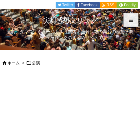

Twitter
Facebook
Feedly
RSS
演劇感想文リンク

演劇、ダンス、ミュージカル（国内上演分）等の舞台の感想、劇

評、レビューリンクのまとめサイトです。
メニュ

サイド
ホーム
>
公演



前へ

次へ

検索