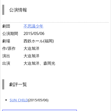
公演情報
劇団
不思議少年
公演期間
2015/05/06
劇場
西鉄ホール(福岡)
作/原作
大迫旭洋
演出
大迫旭洋
出演
大迫旭洋、森岡光
劇評一覧
SUN CHILD
(2015/05/06)