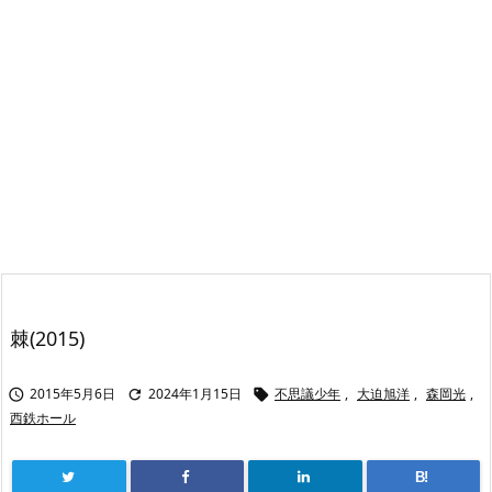
棘(2015)
2015年5月6日
2024年1月15日
不思議少年
,
大迫旭洋
,
森岡光
,



西鉄ホール
B!