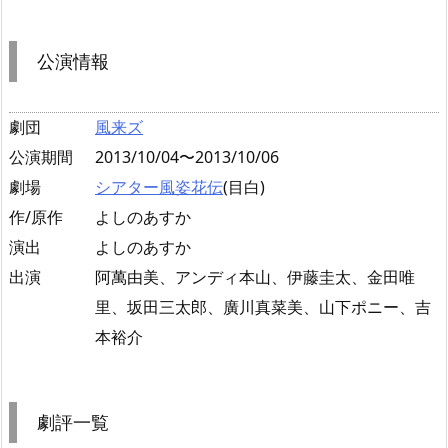
公演情報
劇団
風来ズ
公演期間
2013/10/04〜2013/10/06
劇場
シアター風姿花伝
(目白)
作/原作
よしのあすか
演出
よしのあすか
出演
阿萬由美、アンディ本山、伊藤圭太、金田唯
里、坂田三太郎、廣川真菜美、山下ポニー、吉
本裕介
劇評一覧