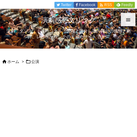

Twitter
Facebook
Feedly
RSS
演劇感想文リンク

演劇、ダンス、ミュージカル（国内上演分）等の舞台の感想、劇

評、レビューリンクのまとめサイトです。
メニュ

サイド
ホーム
>
公演



前へ

次へ

検索