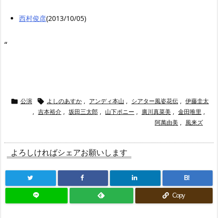
西村俊彦
(2013/10/05)
“
公演
よしのあすか
,
アンディ本山
,
シアター風姿花伝
,
伊藤圭太


,
吉本裕介
,
坂田三太郎
,
山下ポニー
,
廣川真菜美
,
金田唯里
,
阿萬由美
,
風来ズ
よろしければシェアお願いします
B!
Copy