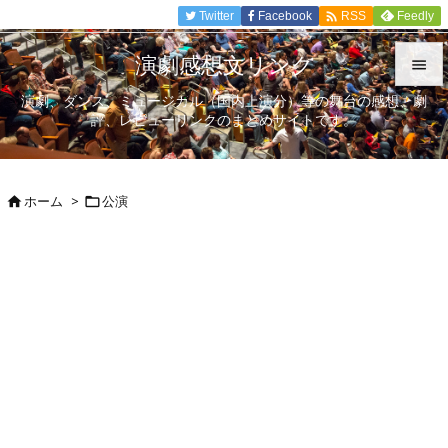

Twitter
Facebook
Feedly
RSS
演劇感想文リンク

演劇、ダンス、ミュージカル（国内上演分）等の舞台の感想、劇

評、レビューリンクのまとめサイトです。
メニュ

サイド
ホーム
>
公演



前へ

次へ

検索