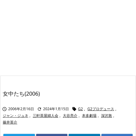
女中たち(2006)
2006年2月16日
2024年1月15日
G2
,
G2プロデュース
,



ジャン・ジュネ
,
三軒茶屋婦人会
,
大谷亮介
,
本多劇場
,
深沢敦
,
篠井英介