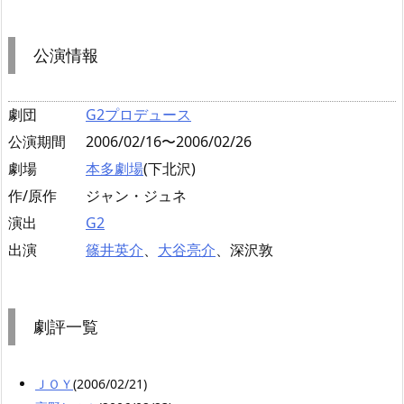
公演情報
劇団
G2プロデュース
公演期間
2006/02/16〜2006/02/26
劇場
本多劇場
(下北沢)
作/原作
ジャン・ジュネ
演出
G2
出演
篠井英介
、
大谷亮介
、深沢敦
劇評一覧
ＪＯＹ
(2006/02/21)