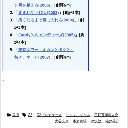
ン川を越えろ(2006)
」[劇評6本]
「
止まれない12人(2003)
」[劇評5本]
「
痛くなるまで目に入れろ(2004)
」[劇
評5本]
「
Candy’s キャンディーズ(2005)
」[劇
評4本]
「
東京タワー オカンとボクと、
時々、オトン(2007)
」[劇評4本]
“
公演
G2
,
G2プロデュース
,
ジャン・ジュネ
,
三軒茶屋婦人会
,


大谷亮介
,
本多劇場
,
深沢敦
,
篠井英介