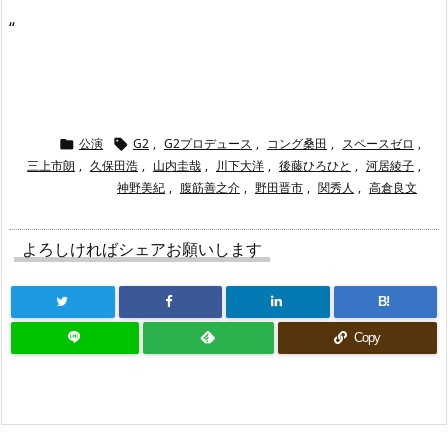
“
公演
G2
,
G2プロデュース
,
コング桑田
,
スペースゼロ
,


三上市朗
,
久保田浩
,
山内圭哉
,
川下大洋
,
後藤ひろひと
,
河居綾子
,
神野美紀
,
腹筋善之介
,
野田晋市
,
関秀人
,
高倉良文
よろしければシェアお願いします
B!
Copy