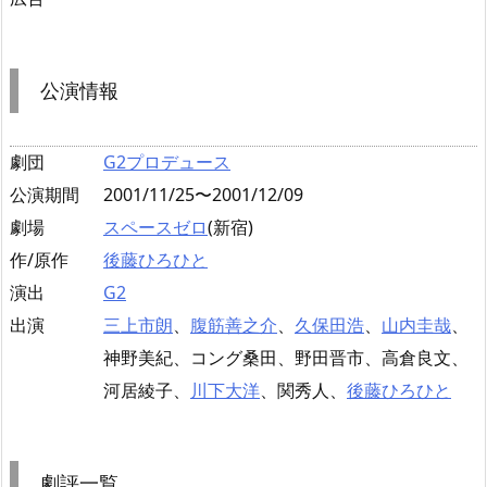
公演情報
劇団
G2プロデュース
公演期間
2001/11/25〜2001/12/09
劇場
スペースゼロ
(新宿)
作/原作
後藤ひろひと
演出
G2
出演
三上市朗
、
腹筋善之介
、
久保田浩
、
山内圭哉
、
神野美紀、コング桑田、野田晋市、高倉良文、
河居綾子、
川下大洋
、関秀人、
後藤ひろひと
劇評一覧