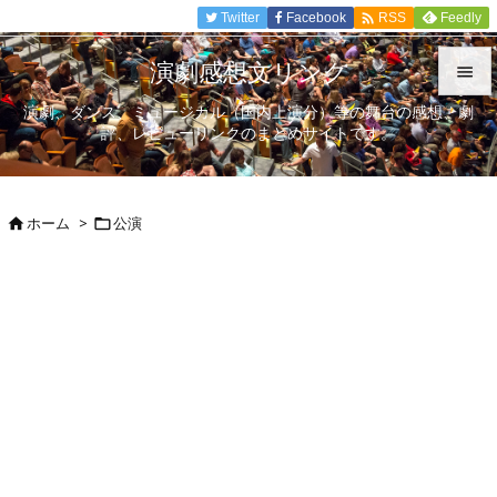

Twitter
Facebook
Feedly
RSS
演劇感想文リンク

演劇、ダンス、ミュージカル（国内上演分）等の舞台の感想、劇

評、レビューリンクのまとめサイトです。
メニュ

サイド
ホーム
>
公演



前へ

次へ

検索