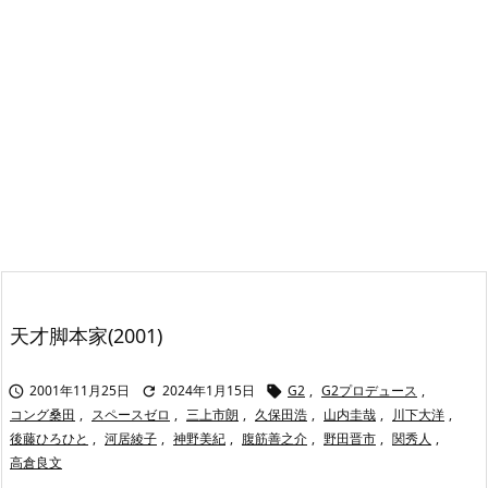
天才脚本家(2001)
2001年11月25日
2024年1月15日
G2
,
G2プロデュース
,



コング桑田
,
スペースゼロ
,
三上市朗
,
久保田浩
,
山内圭哉
,
川下大洋
,
後藤ひろひと
,
河居綾子
,
神野美紀
,
腹筋善之介
,
野田晋市
,
関秀人
,
高倉良文