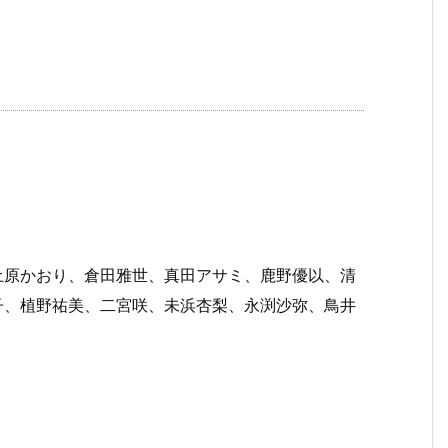
土原かおり、倉田雅世、真田アサミ、鹿野優以、清
子、植野祐美、二宮咲、未浜杏梨、永渕沙弥、鳥井