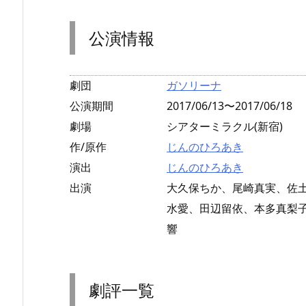
公演情報
劇団
ガソリーナ
公演期間
2017/06/13〜2017/06/18
劇場
シアターミラクル(新宿)
作/原作
じんのひろあき
演出
じんのひろあき
出演
大久保ちか、尾崎真実、佐
水愛、田辺留依、本多真梨
響
劇評一覧