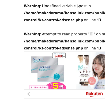
Warning
: Undefined variable $post in
/home/makedorama/kansolink.com/public_
control/ks-control-adsense.php
on line
13
Warning
: Attempt to read property "ID" on nu
/home/makedorama/kansolink.com/public_
control/ks-control-adsense.php
on line
13