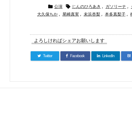
公演
じんのひろあき
,
ガソリーナ
,


大久保ちか
,
尾崎真実
,
未浜杏梨
,
本多真梨子
,
よろしければシェアお願いします
Twitter
Facebook
LinkedIn
B!