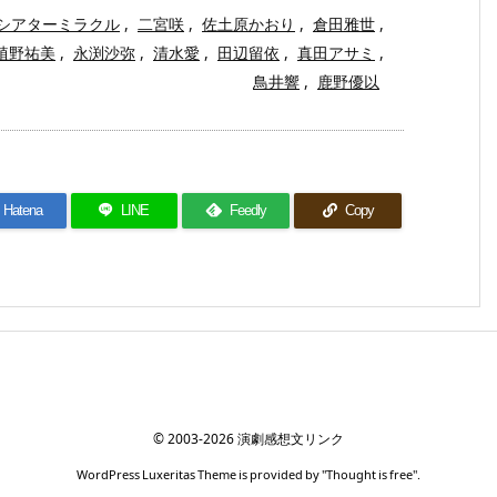
シアターミラクル
,
二宮咲
,
佐土原かおり
,
倉田雅世
,
植野祐美
,
永渕沙弥
,
清水愛
,
田辺留依
,
真田アサミ
,
鳥井響
,
鹿野優以
Hatena
LINE
Feedly
Copy
©
2003
-2026
演劇感想文リンク
WordPress Luxeritas Theme is provided by "
Thought is free
".