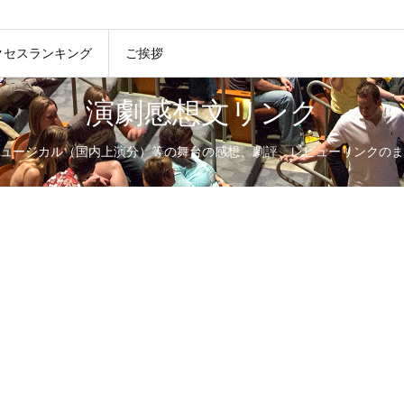
クセスランキング
ご挨拶
演劇感想文リンク
ュージカル（国内上演分）等の舞台の感想、劇評、レビューリンクのま