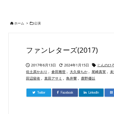
ホーム
>
公演


ファンレターズ(2017)
2017年6月13日
2024年1月15日
じんのひ



佐土原かおり
,
倉田雅世
,
大久保ちか
,
尾崎真実
,
未
田辺留依
,
真田アサミ
,
鳥井響
,
鹿野優以
Twitter
Facebook
LinkedIn
B!