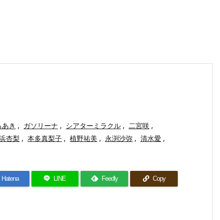
ろあき
,
ガソリーナ
,
シアターミラクル
,
二宮咲
,
浜杏梨
,
本多真梨子
,
植野祐美
,
永渕沙弥
,
清水愛
,
Hatena
LINE
Feedly
Copy