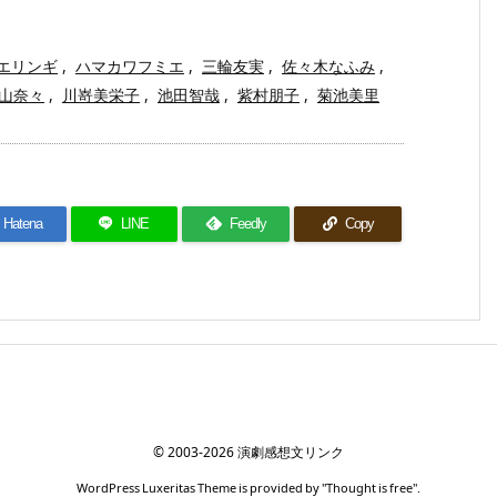
エリンギ
,
ハマカワフミエ
,
三輪友実
,
佐々木なふみ
,
山奈々
,
川嵜美栄子
,
池田智哉
,
紫村朋子
,
菊池美里
Hatena
LINE
Feedly
Copy
©
2003
-2026
演劇感想文リンク
WordPress Luxeritas Theme is provided by "
Thought is free
".