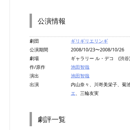
公演情報
劇団
ギリギリエリンギ
公演期間
2008/10/23〜2008/10/26
劇場
ギャラリー ル・デコ (渋谷
作/原作
池田智哉
演出
池田智哉
出演
内山奈々、川嵜美栄子、菊
エ
、三輪友実
劇評一覧