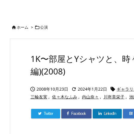
ホーム
>
公演


1K〜部屋とYシャツと、時
編)(2008)
2008年10月23日
2024年1月22日
ギャラリ



三輪友実
,
佐々木なふみ
,
内山奈々
,
川嵜美栄子
,
池
Twitter
Facebook
LinkedIn
B!