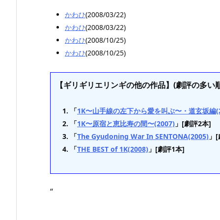
かわひ
(2008/03/22)
かわひ
(2008/03/22)
かわひ
(2008/10/25)
かわひ
(2008/10/25)
【ギリギリエリンギの他の作品】(劇評の多い順
「
1K〜山手線の左下から愛を叫ぶ〜・道玄坂編(20
「
1K〜原宿と恵比寿の間〜(2007)
」[劇評2本]
「
The Gyudoning War In SENTONA(2005)
」[
「
THE BEST of 1K(2008)
」[劇評1本]
“