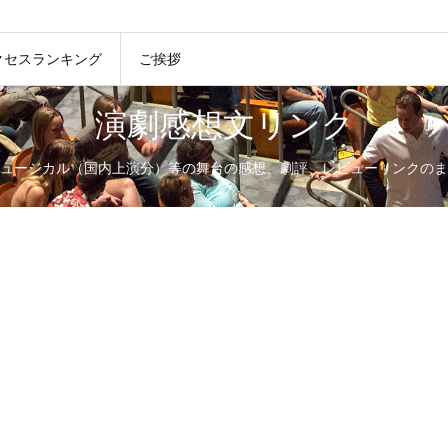
クセスランキング
ご挨拶
演劇感想文リンク
ュージカル（国内上演分）等の舞台の感想、劇評、レビューリンクのま