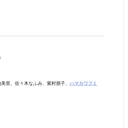
)
池美里、佐々木なふみ、紫村朋子、
ハマカワフミ