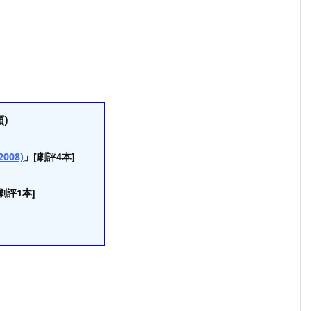
)
08)
」[劇評4本]
劇評1本]