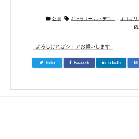
公演
ギャラリー ル・デコ
,
ギリギリ


内
よろしければシェアお願いします
Twitter
Facebook
LinkedIn
B!