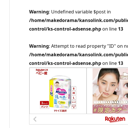
Warning
: Undefined variable $post in
/home/makedorama/kansolink.com/public_
control/ks-control-adsense.php
on line
13
Warning
: Attempt to read property "ID" on nu
/home/makedorama/kansolink.com/public_
control/ks-control-adsense.php
on line
13