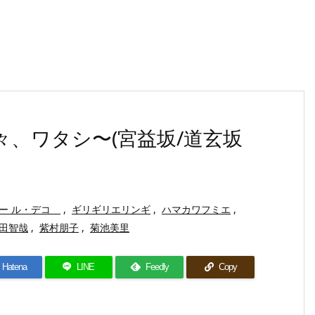
々、ワタシ〜(宮益坂/道玄坂
ー ル・デコ
,
ギリギリエリンギ
,
ハマカワフミエ
,
田智哉
,
紫村朋子
,
菊池美里
Hatena
LINE
Feedly
Copy