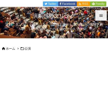

Twitter
Facebook
Feedly
RSS
演劇感想文リンク

演劇、ダンス、ミュージカル（国内上演分）等の舞台の感想、劇

評、レビューリンクのまとめサイトです。
メニュ

サイド
ホーム
>
公演



前へ

次へ

検索