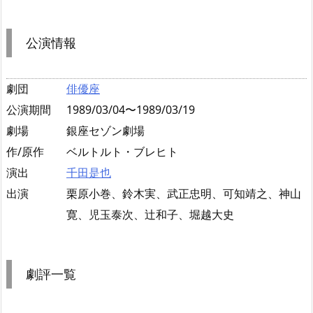
公演情報
劇団
俳優座
公演期間
1989/03/04〜1989/03/19
劇場
銀座セゾン劇場
作/原作
ベルトルト・ブレヒト
演出
千田是也
出演
栗原小巻、鈴木実、武正忠明、可知靖之、神山
寛、児玉泰次、辻和子、堀越大史
劇評一覧