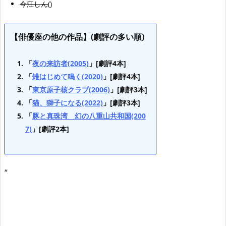
今江しん
()
【俳優座の他の作品】(劇評の多い順)
「
夜の来訪者(2005)
」[劇評4本]
「
雉はじめて鳴く(2020)
」[劇評4本]
「
東京原子核クラブ(2006)
」[劇評3本]
「
猫、獅子になる(2022)
」[劇評3本]
「
豚と真珠湾 幻の八重山共和国(200
7)
」[劇評2本]
“