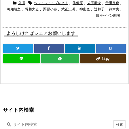
公演
ベルトルト・ブレヒト
,
俳優座
,
児玉泰次
,
千田是也
,


可知靖之
,
堀越大史
,
栗原小巻
,
武正忠明
,
神山寛
,
辻和子
,
鈴木実
,
銀座セゾン劇場
よろしければシェアお願いします
B!
Copy
サイト内検索