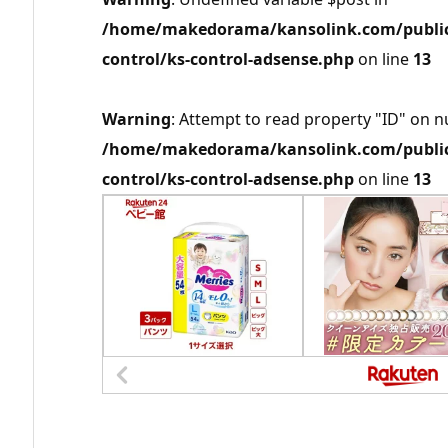
/home/makedorama/kansolink.com/public_
control/ks-control-adsense.php
on line
13
Warning
: Attempt to read property "ID" on nu
/home/makedorama/kansolink.com/public_
control/ks-control-adsense.php
on line
13