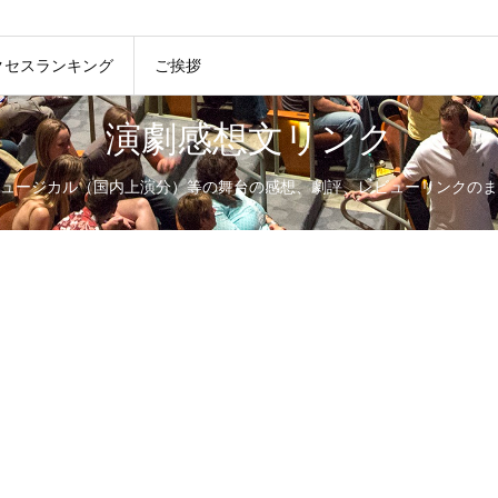
クセスランキング
ご挨拶
演劇感想文リンク
ュージカル（国内上演分）等の舞台の感想、劇評、レビューリンクのま