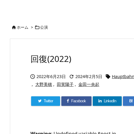
ホーム
>
公演


回復(2022)
2022年6月23日
2024年2月5日
Hauptbahn



,
大野美穂
,
田実陽子
,
金田一央起
Twitter
Facebook
LinkedIn
B!
Warning
: Undefined variable $post in