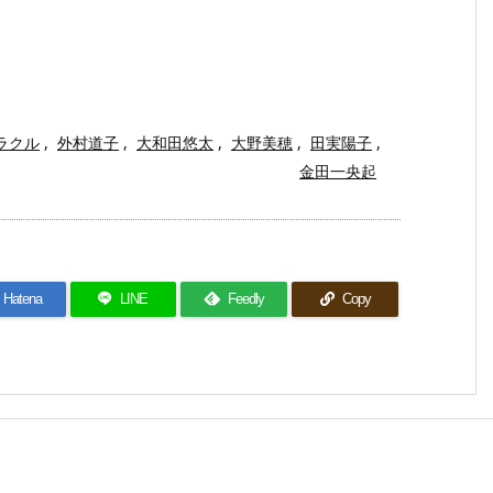
ラクル
,
外村道子
,
大和田悠太
,
大野美穂
,
田実陽子
,
金田一央起
Hatena
LINE
Feedly
Copy