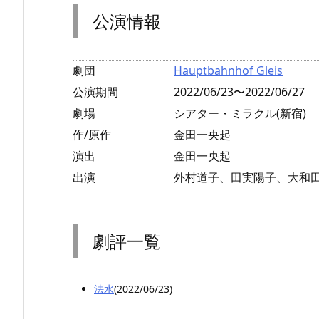
公演情報
劇団
Hauptbahnhof Gleis
公演期間
2022/06/23〜2022/06/27
劇場
シアター・ミラクル(新宿)
作/原作
金田一央起
演出
金田一央起
出演
外村道子、田実陽子、大和
劇評一覧
法水
(2022/06/23)