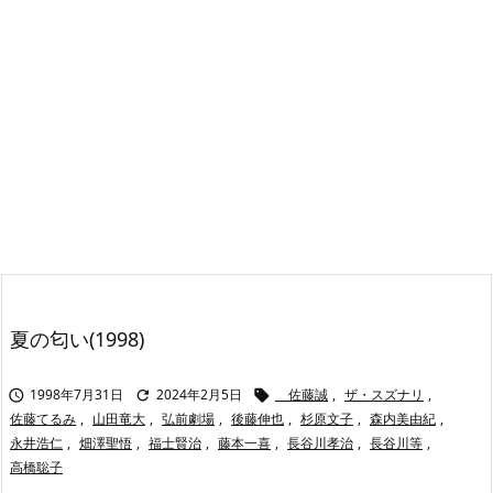
夏の匂い(1998)
1998年7月31日
2024年2月5日
佐藤誠
,
ザ・スズナリ
,



佐藤てるみ
,
山田竜大
,
弘前劇場
,
後藤伸也
,
杉原文子
,
森内美由紀
,
永井浩仁
,
畑澤聖悟
,
福士賢治
,
藤本一喜
,
長谷川孝治
,
長谷川等
,
高橋聡子