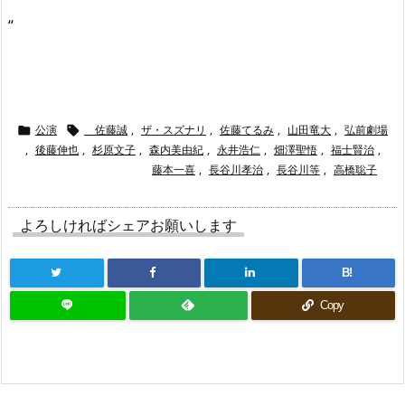
“
公演
佐藤誠
,
ザ・スズナリ
,
佐藤てるみ
,
山田竜大
,
弘前劇場


,
後藤伸也
,
杉原文子
,
森内美由紀
,
永井浩仁
,
畑澤聖悟
,
福士賢治
,
藤本一喜
,
長谷川孝治
,
長谷川等
,
高橋聡子
よろしければシェアお願いします
B!
Copy