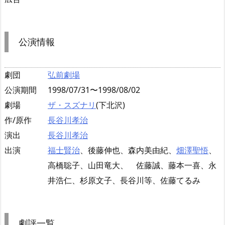
公演情報
劇団
弘前劇場
公演期間
1998/07/31〜1998/08/02
劇場
ザ・スズナリ
(下北沢)
作/原作
長谷川孝治
演出
長谷川孝治
出演
福士賢治
、後藤伸也、森内美由紀、
畑澤聖悟
、
高橋聡子、山田竜大、 佐藤誠、藤本一喜、永
井浩仁、杉原文子、長谷川等、佐藤てるみ
劇評一覧