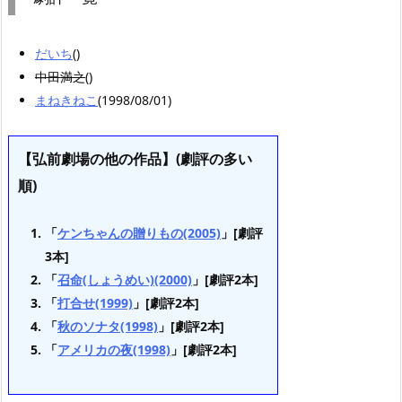
だいち
()
中田満之
()
まねきねこ
(1998/08/01)
【弘前劇場の他の作品】(劇評の多い
順)
「
ケンちゃんの贈りもの(2005)
」[劇評
3本]
「
召命(しょうめい)(2000)
」[劇評2本]
「
打合せ(1999)
」[劇評2本]
「
秋のソナタ(1998)
」[劇評2本]
「
アメリカの夜(1998)
」[劇評2本]