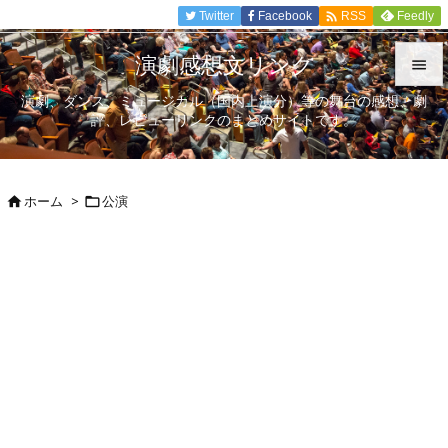

Twitter
Facebook
Feedly
RSS
演劇感想文リンク

演劇、ダンス、ミュージカル（国内上演分）等の舞台の感想、劇

評、レビューリンクのまとめサイトです。
メニュ

サイド
ホーム
>
公演



前へ

次へ

検索