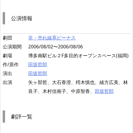
公演情報
劇団
非・売れ線系ビーナス
公演期間
2006/08/02〜2006/08/06
劇場
博多南駅ビル２F多目的オープンスペース(福岡)
作/原作
田坂哲郎
演出
田坂哲郎
出演
矢ヶ部哲、大石香澄、樗木慎也、緒方広美、林
良子、木村佳南子、中原智香、
田坂哲郎
劇評一覧