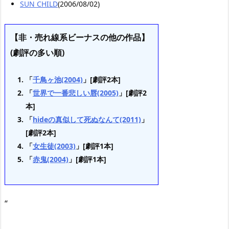
SUN CHILD
(2006/08/02)
【非・売れ線系ビーナスの他の作品】
(劇評の多い順)
「
千鳥ヶ池(2004)
」[劇評2本]
「
世界で一番悲しい唇(2005)
」[劇評2
本]
「
hideの真似して死ぬなんて(2011)
」
[劇評2本]
「
女生徒(2003)
」[劇評1本]
「
赤鬼(2004)
」[劇評1本]
“