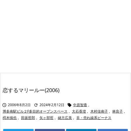
恋するマリールー(2006)
2006年8月2日
2024年2月12日
中原智香
,



博多南駅ビル２F多目的オープンスペース
,
大石香澄
,
木村佳南子
,
林良子
,
樗木慎也
,
田坂哲郎
,
矢ヶ部哲
,
緒方広美
,
非・売れ線系ビーナス