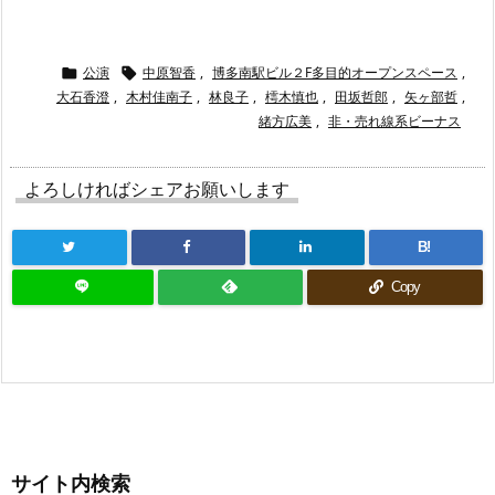
公演
中原智香
,
博多南駅ビル２F多目的オープンスペース
,


大石香澄
,
木村佳南子
,
林良子
,
樗木慎也
,
田坂哲郎
,
矢ヶ部哲
,
緒方広美
,
非・売れ線系ビーナス
よろしければシェアお願いします
B!
Copy
サイト内検索