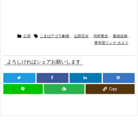
“
公演
こまばアゴラ劇場
,
山田百次
,
河村竜也
,
菊池佳南
,


青年団リンク ホエイ
よろしければシェアお願いします
B!
Copy