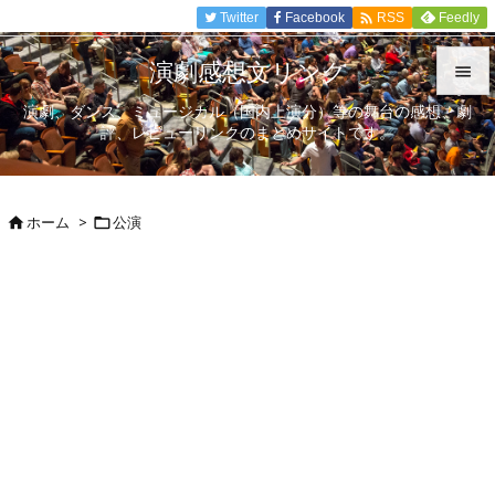

Twitter
Facebook
Feedly
RSS
演劇感想文リンク

演劇、ダンス、ミュージカル（国内上演分）等の舞台の感想、劇

評、レビューリンクのまとめサイトです。
メニュ

サイド
ホーム
>
公演



前へ

次へ

検索