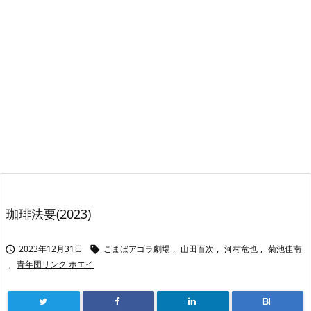
珈琲法要(2023)
2023年12月31日
こまばアゴラ劇場
,
山田百次
,
河村竜也
,
菊池佳南


,
青年団リンク ホエイ
B!