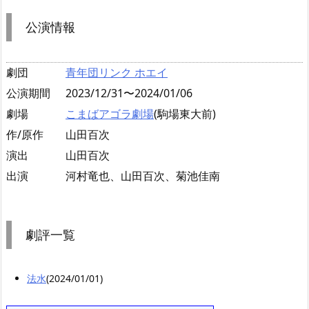
公演情報
劇団
青年団リンク ホエイ
公演期間
2023/12/31〜2024/01/06
劇場
こまばアゴラ劇場
(駒場東大前)
作/原作
山田百次
演出
山田百次
出演
河村竜也、山田百次、菊池佳南
劇評一覧
法水
(2024/01/01)