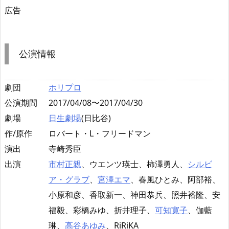
広告
公演情報
劇団
ホリプロ
公演期間
2017/04/08〜2017/04/30
劇場
日生劇場
(日比谷)
作/原作
ロバート・L・フリードマン
演出
寺崎秀臣
出演
市村正親
、ウエンツ瑛士、柿澤勇人、
シルビ
ア・グラブ
、
宮澤エマ
、春風ひとみ、阿部裕、
小原和彦、香取新一、神田恭兵、照井裕隆、安
福毅、彩橋みゆ、折井理子、
可知寛子
、伽藍
琳、
高谷あゆみ
、RiRiKA