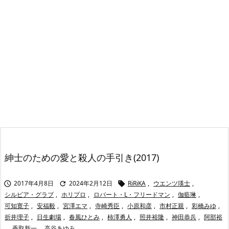
紳士のための愛と殺人の手引き(2017)
2017年4月8日
2024年2月12日
RiRiKA
,
ウエンツ瑛士
,



シルビア・グラブ
,
ホリプロ
,
ロバート・L・フリードマン
,
伽藍琳
,
可知寛子
,
安福毅
,
宮澤エマ
,
寺崎秀臣
,
小原和彦
,
市村正親
,
彩橋みゆ
,
折井理子
,
日生劇場
,
春風ひとみ
,
柿澤勇人
,
照井裕隆
,
神田恭兵
,
阿部裕
,
香取新一
,
高谷あゆみ