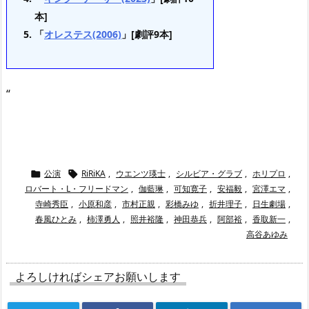
本]
「
オレステス(2006)
」[劇評9本]
“
公演
RiRiKA
,
ウエンツ瑛士
,
シルビア・グラブ
,
ホリプロ
,


ロバート・L・フリードマン
,
伽藍琳
,
可知寛子
,
安福毅
,
宮澤エマ
,
寺崎秀臣
,
小原和彦
,
市村正親
,
彩橋みゆ
,
折井理子
,
日生劇場
,
春風ひとみ
,
柿澤勇人
,
照井裕隆
,
神田恭兵
,
阿部裕
,
香取新一
,
高谷あゆみ
よろしければシェアお願いします