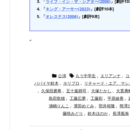
「
ライフ・イン・ザ・シアター(2006)
」[劇評10
「
キング・アーサー(2023)
」[劇評10本]
「
オレステス(2006)
」[劇評9本]
“
公演
もう中学生
,
エリアンナ
,
コ


パパイヤ鈴木
,
ホリプロ
,
リチャード・エア、マシ
,
久保田磨希
,
五十嵐耕司
,
大塚たかし
,
大貫勇
島田歌穂
,
工藤広夢
,
工藤彩
,
平原綾香
,
浦嶋りんこ
,
濱田めぐみ
,
照井裕隆
,
熊澤
藤咲みどり
,
鈴木ほのか
,
長澤風海