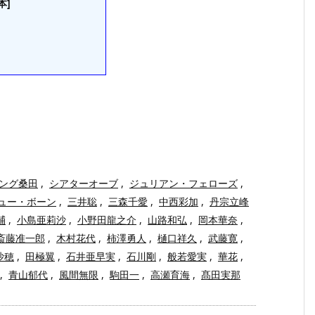
本]
ング桑田
,
シアターオーブ
,
ジュリアン・フェローズ
,
ュー・ボーン
,
三井聡
,
三森千愛
,
中西彩加
,
丹宗立峰
輔
,
小島亜莉沙
,
小野田龍之介
,
山路和弘
,
岡本華奈
,
斎藤准一郎
,
木村花代
,
柿澤勇人
,
樋口祥久
,
武藤寛
,
沙穂
,
田極翼
,
石井亜早実
,
石川剛
,
般若愛実
,
華花
,
,
青山郁代
,
風間無限
,
駒田一
,
高瀬育海
,
髙田実那