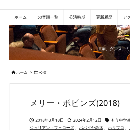
ホーム
50音順一覧
公演時期
更新履歴
ア
演劇、ダンス、ミ
ホーム
>
公演


メリー・ポピンズ(2018)
2018年3月18日
2024年2月12日
もう中学



ジュリアン・フェローズ
,
パパイヤ鈴木
,
ホリプロ
,