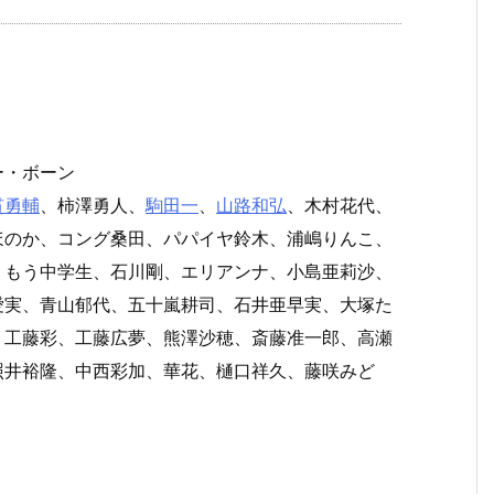
ー・ボーン
貫勇輔
、柿澤勇人、
駒田一
、
山路和弘
、木村花代、
ほのか、コング桑田、パパイヤ鈴木、浦嶋りんこ、
、もう中学生、石川剛、エリアンナ、小島亜莉沙、
愛実、青山郁代、五十嵐耕司、石井亜早実、大塚た
、工藤彩、工藤広夢、熊澤沙穂、斎藤准一郎、高瀬
照井裕隆、中西彩加、華花、樋口祥久、藤咲みど