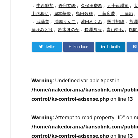
,
中西彩加
,
丹宗立峰
,
久保田磨希
,
五十嵐耕司
,
大
山路和弘
,
岡本華奈
,
島田歌穂
,
工藤広夢
,
工藤彩
,
,
武藤寛
,
浦嶋りんこ
,
濱田めぐみ
,
照井裕隆
,
熊澤
藤咲みどり
,
鈴木ほのか
,
長澤風海
,
青山郁代
,
風間
Twitter
Facebook
LinkedIn
B!
Warning
: Undefined variable $post in
/home/makedorama/kansolink.com/public_
control/ks-control-adsense.php
on line
13
Warning
: Attempt to read property "ID" on nu
/home/makedorama/kansolink.com/public_
control/ks-control-adsense.php
on line
13