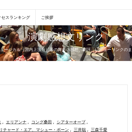
クセスランキング
ご挨拶
演劇感想文リンク
ュージカル（国内上演分）等の舞台の感想、劇評、レビューリンクのま
生
,
エリアンナ
,
コング桑田
,
シアターオーブ
,
リチャード・エア、マシュー・ボーン
,
三井聡
,
三森千愛