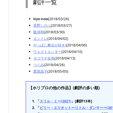
劇評一覧
kiyo-now
(2018/03/26)
高野しのぶ
(2018/03/27)
阪清和
(2018/03/30)
エントレ
(2018/04/02)
やっぱし舞台が好き!
(2018/04/06)
ウェストエンダー
(2018/04/10)
ヨコウチ会長
(2018/04/13)
つぐみ
(2018/04/26)
栗原晶子
(2018/05/05)
【ホリプロの他の作品】(劇評の多い順)
「
スリル・ミー(2021)
」[劇評13本]
「
ビリー・エリオット〜リトル・ダンサー〜(201