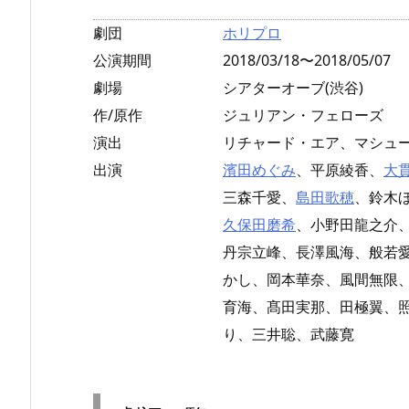
劇団
ホリプロ
公演期間
2018/03/18〜2018/05/07
劇場
シアターオーブ(渋谷)
作/原作
ジュリアン・フェローズ
演出
リチャード・エア、マシュ
出演
濱田めぐみ
、平原綾香、
大
三森千愛、
島田歌穂
、鈴木
久保田磨希
、小野田龍之介
丹宗立峰、長澤風海、般若
かし、岡本華奈、風間無限
育海、髙田実那、田極翼、
り、三井聡、武藤寛