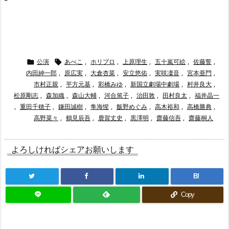
“
公演
あべこ
,
ホリプロ
,
上原理生
,
五十嵐可絵
,
佐藤誓
,


内田紳一郎
,
原広実
,
大倉杏菜
,
安立悠佑
,
実咲凜音
,
宮本亜門
,
市村正親
,
平方元基
,
彩橋みゆ
,
新国立劇場中劇場
,
村井良大
,
松原剛志
,
森加織
,
森山大輔
,
河合篤子
,
治田敦
,
田村良太
,
福井晶一
,
重田千穂子
,
鎌田誠樹
,
隼海惺
,
飯野めぐみ
,
高木裕和
,
高橋勝典
,
高野菜々
,
鶴見辰吾
,
鹿賀丈史
,
黒澤明
,
齋藤信吾
,
齋藤桐人
よろしければシェアお願いします
B!
Copy