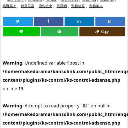
高野菜々
,
鶴見辰吾
,
鹿賀丈史
,
黒澤明
,
齋藤信吾
,
齋藤桐人
B!
Copy
Warning
: Undefined variable $post in
/home/makedorama/kansolink.com/public_html/enge
content/plugins/ks-control/ks-control-adsense.php
on line
13
Warning
: Attempt to read property "ID" on null in
/home/makedorama/kansolink.com/public_html/enge
content/plugins/ks-control/ks-control-adsense.php