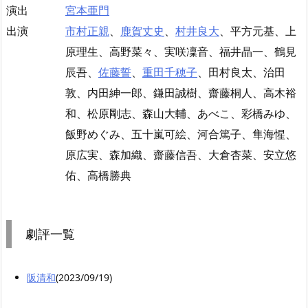
演出
宮本亜門
出演
市村正親
、
鹿賀丈史
、
村井良大
、平方元基、上
原理生、高野菜々、実咲凜音、福井晶一、鶴見
辰吾、
佐藤誓
、
重田千穂子
、田村良太、治田
敦、内田紳一郎、鎌田誠樹、齋藤桐人、高木裕
和、松原剛志、森山大輔、あべこ、彩橋みゆ、
飯野めぐみ、五十嵐可絵、河合篤子、隼海惺、
原広実、森加織、齋藤信吾、大倉杏菜、安立悠
佑、高橋勝典
劇評一覧
阪清和
(2023/09/19)