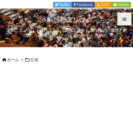

Twitter
Facebook
Feedly
RSS
演劇感想文リンク

演劇、ダンス、ミュージカル（国内上演分）等の舞台の感想、劇

評、レビューリンクのまとめサイトです。
メニュ

サイド
ホーム
>
公演



前へ

次へ

検索