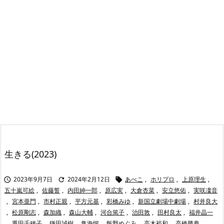
生きる(2023)
2023年9月7日
2024年2月12日
あべこ
,
ホリプロ
,
上原理生
,



五十嵐可絵
,
佐藤誓
,
内田紳一郎
,
原広実
,
大倉杏菜
,
安立悠佑
,
実咲凜音
,
宮本亜門
,
市村正親
,
平方元基
,
彩橋みゆ
,
新国立劇場中劇場
,
村井良大
,
松原剛志
,
森加織
,
森山大輔
,
河合篤子
,
治田敦
,
田村良太
,
福井晶一
,
重田千穂子
,
鎌田誠樹
,
隼海惺
,
飯野めぐみ
,
高木裕和
,
高橋勝典
,