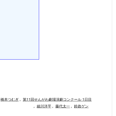
橋本つむぎ
,
第11回せんがわ劇場演劇コンクール 1日目
,
細川洋平
,
藤代太一
,
鈴政ゲン