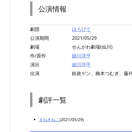
公演情報
劇団
ほろびて
公演期間
2021/05/29
劇場
せんがわ劇場(仙川)
作/原作
細川洋平
演出
細川洋平
出演
鈴政ゲン、橋本つむぎ、藤
劇評一覧
まねきねこ
(2021/05/29)