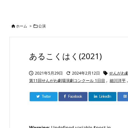
ホーム
>
公演


あるこくはく(2021)
2021年5月29日
2024年2月12日
せんがわ



第11回せんがわ劇場演劇コンクール 1日目
,
細川洋平
,
Twitter
Facebook
LinkedIn
B!
Warning
: Undefined variable $post in