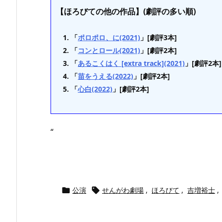
【ほろびての他の作品】(劇評の多い順)
「
ポロポロ、に(2021)
」[劇評3本]
「
コンとロール(2021)
」[劇評2本]
「
あるこくはく [extra track](2021)
」[劇評2本]
「
苗をうえる(2022)
」[劇評2本]
「
心白(2022)
」[劇評2本]
“
公演
せんがわ劇場
,
ほろびて
,
吉増裕士
,

