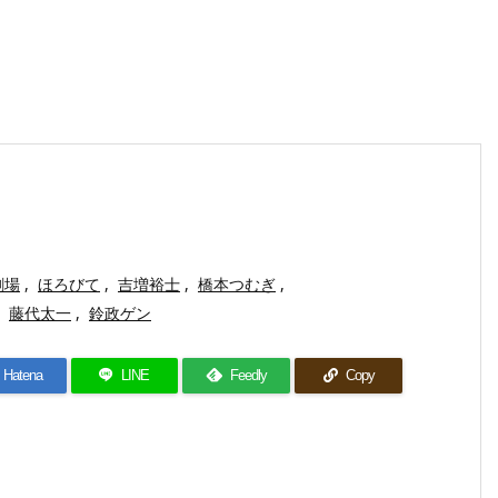
劇場
,
ほろびて
,
吉増裕士
,
橋本つむぎ
,
藤代太一
,
鈴政ゲン
Hatena
LINE
Feedly
Copy