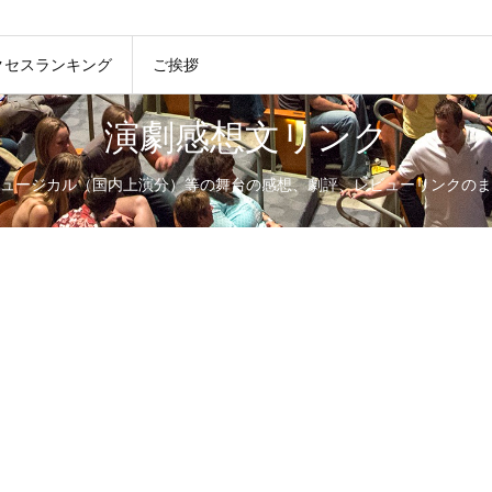
クセスランキング
ご挨拶
演劇感想文リンク
ュージカル（国内上演分）等の舞台の感想、劇評、レビューリンクのま