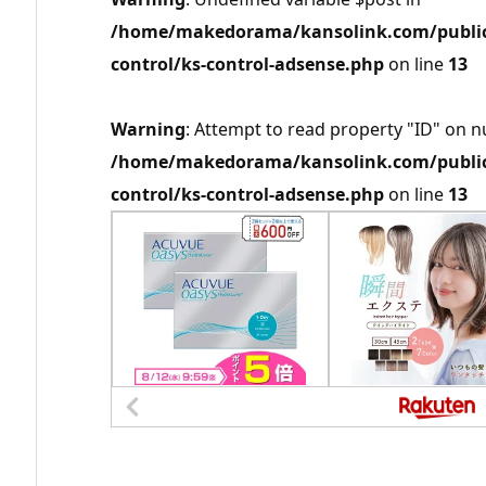
/home/makedorama/kansolink.com/public_
control/ks-control-adsense.php
on line
13
Warning
: Attempt to read property "ID" on nu
/home/makedorama/kansolink.com/public_
control/ks-control-adsense.php
on line
13