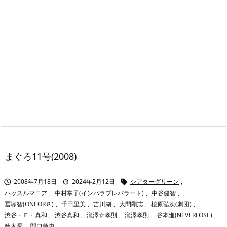
まぐろ11号(2008)
2008年7月18日
2024年2月12日
シアターグリーン
,



ハッスルマニア
,
中村掌子(インパラプレパラート)
,
中谷健智
,
冨塚智(ONEOR８)
,
千田里美
,
吉川湖
,
大間剛志
,
植原弘次(劇団)
,
渋谷・Ｆ・真和
,
渋谷真和
,
瀧澤☆孝則
,
瀧澤孝則
,
谷本進(NEVERLOSE)
,
鈴木愛
,
関口敦史