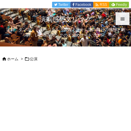

Twitter
Facebook
Feedly
RSS
演劇感想文リンク

演劇、ダンス、ミュージカル（国内上演分）等の舞台の感想、劇

評、レビューリンクのまとめサイトです。
メニュ

サイド
ホーム
>
公演



前へ

次へ

検索