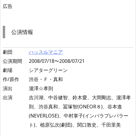
広告
公演情報
劇団
ハッスルマニア
公演期間
2008/07/18〜2008/07/21
劇場
シアターグリーン
作/原作
渋谷・Ｆ・真和
演出
瀧澤☆孝則
出演
吉川湖、中谷健智、鈴木愛、大間剛志、瀧澤孝
則、渋谷真和、冨塚智(ONEOR８)、谷本進
(NEVERLOSE)、中村掌子(インパラプレパラー
ト)、植原弘次(劇団)、関口敦史、千田里美