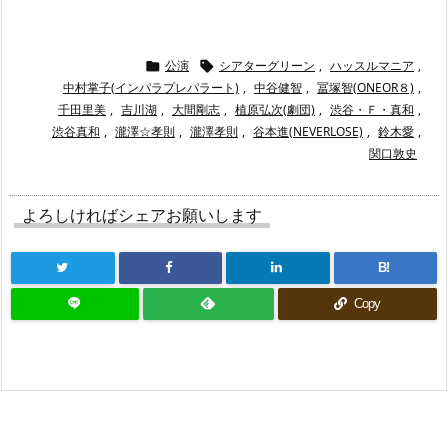
公演
シアターグリーン
,
ハッスルマニア
,


中村掌子(インパラプレパラート)
,
中谷健智
,
冨塚智(ONEOR８)
,
千田里美
,
吉川湖
,
大間剛志
,
植原弘次(劇団)
,
渋谷・Ｆ・真和
,
渋谷真和
,
瀧澤☆孝則
,
瀧澤孝則
,
谷本進(NEVERLOSE)
,
鈴木愛
,
関口敦史
よろしければシェアお願いします
B!
Copy